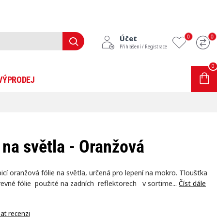
0
0
Účet
Přihlášení / Registrace
0
0 položek - 0Kč
VÝPRODEJ
INFORMACE
BLOG
 na světla - Oranžová
cí oranžová fólie na světla, určená pro lepení na mokro. Tloušťka
vné fólie použité na zadních reflektorech v sortime...
Číst dále
at recenzi