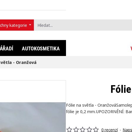
chny kategorie
t...
ÁŘADÍ
AUTOKOSMETIKA
FULLDIP®
LIFESTYLE
světla - Oranžová
Fólie
Fólie na světla - OranžováSamolepi
fólie je 0,2 mm.UPOZORNĚNÍ: Bare
0 recenzí
-
Naps