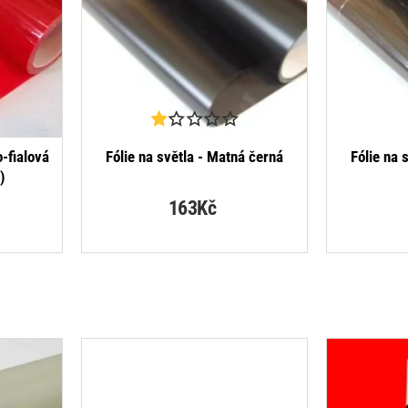
DÁVANĚJŠÍ
NEJPRODÁVANĚJŠÍ
o-fialová
Fólie na světla - Matná černá
Fólie na 
)
163Kč