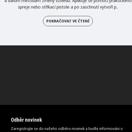
a dalším metodám změny vzhledu. Aplikuje se pomocí praktického
spreje nebo stříkací pistole a po zaschnutí vytvoří p..
POKRAČOVAT VE ČTENÍ
Odběr novinek
Zaregistrujte se do našeho odběru novinek a buďte informováni o