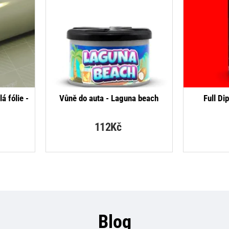
á fólie -
Vůně do auta - Laguna beach
Full Di
112Kč
Blog