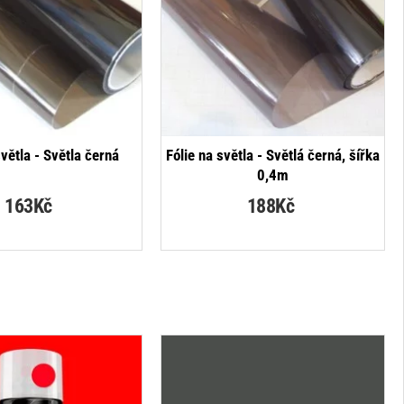
NEJPRODÁVANĚJŠÍ
NEJPRODÁVANĚJŠÍ
světla - Světla černá
Fólie na světla - Světlá černá, šířka
0,4m
163Kč
188Kč