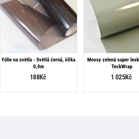
NEJPRODÁVANĚJŠÍ
Fólie na světla - Světlá černá, šířka
Mossy zelená super leskl
0,4m
TeckWrap
188Kč
1 025Kč