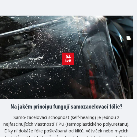
04
kvě
Na jakém principu fungují samozacelovací fólie?
Samo-zacelovací schopnost (self-healing) je jednou z
nejfascinujících vlastností TPU (termoplastického polyuretanu).
Díky ní dokáže fólie poškrábaná od klíčů, větviček nebo mycích