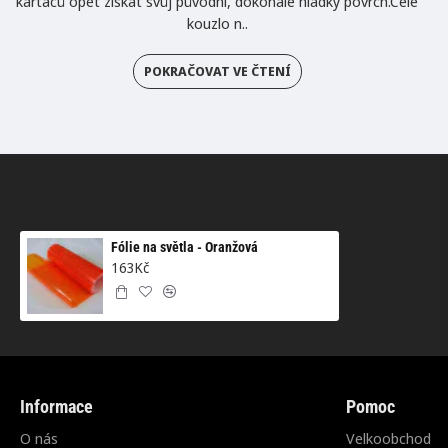
kartáčů opět získat svůj původní, dokonale hladký povrch.Celé
kouzlo n..
POKRAČOVAT VE ČTENÍ
Fólie na světla - Oranžová
163Kč
Informace
Pomoc
O nás
Velkoobchod