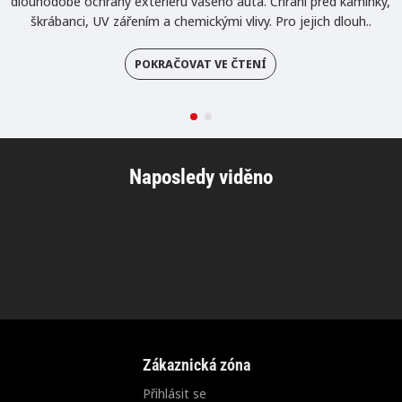
dlouhodobé ochrany exteriéru vašeho auta. Chrání před kamínky,
škrábanci, UV zářením a chemickými vlivy. Pro jejich dlouh..
POKRAČOVAT VE ČTENÍ
Naposledy viděno
Zákaznická zóna
Přihlásit se