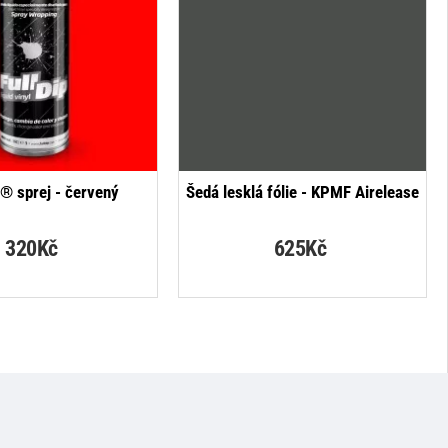
p® sprej - červený
Šedá lesklá fólie - KPMF Airelease
320Kč
625Kč