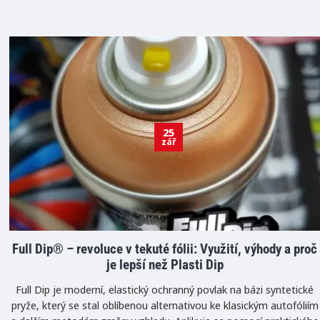
25
zář
Full Dip® – revoluce v tekuté fólii: Využití, výhody a proč
je lepší než Plasti Dip
Full Dip je moderní, elastický ochranný povlak na bázi syntetické
pryže, který se stal oblíbenou alternativou ke klasickým autofóliím