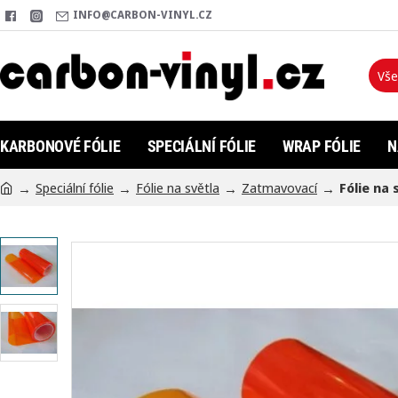
INFO@CARBON-VINYL.CZ
Vše
Hleda
KARBONOVÉ FÓLIE
SPECIÁLNÍ FÓLIE
WRAP FÓLIE
N
Speciální fólie
Fólie na světla
Zatmavovací
Fólie na 
h
o
m
e