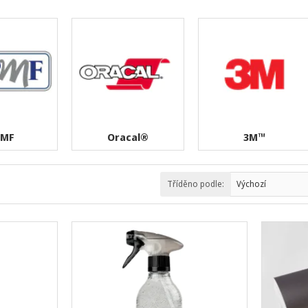
PMF
Oracal®
3M™
Tříděno podle: