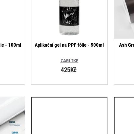
NOVINKA
NOVINKA
lie - 100ml
Aplikační gel na PPF fólie - 500ml
Ash Gra
CARLIKE
425Kč