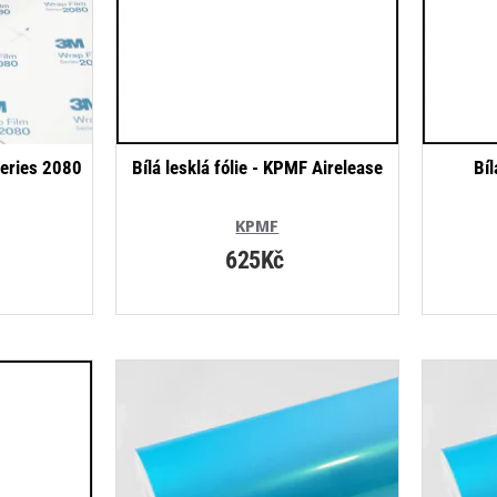
NOVINKA
NEJPRODÁVANĚJŠÍ
Series 2080
Bílá lesklá fólie - KPMF Airelease
Bíl
KPMF
625Kč