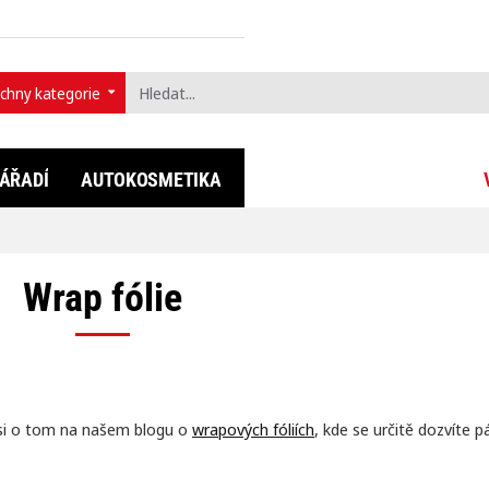
chny kategorie
t...
ÁŘADÍ
AUTOKOSMETIKA
FULLDIP®
LIFESTYLE
Wrap fólie
e si o tom na našem blogu o
wrapových fóliích
, kde se určitě dozvíte p