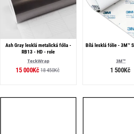
NOVINKA
Ash Gray lesklá metalická fólia -
Bílá lesklá fólie - 3M™ 
RB13 - HD - role
-19%
TeckWrap
3M™
15 000Kč
1 500Kč
18 450Kč