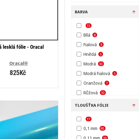
BARVA
15
Bílá
8
Fialová
9
á lesklá fólie - Oracal
Hnědá
5
Oracal®
Modrá
30
825Kč
Modrá Fialová
5
Oranžová
7
Růžová
10
Stříbrná
12
TLOUŠŤKA FÓLIE
Světlá mátová
3
17
Transparentní
16
0,1 mm
90
Tyrkysová
3
0,11 mm
10