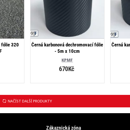
 fólie 320
Černá karbonová dechromovací fólie
Černá ka
F
- 5m x 10cm
KPMF
670Kč
NAČÍST DALŠÍ PRODUKTY
Zákaznická zóna