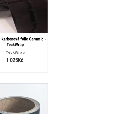
 karbonová fólie Ceramic -
TeckWrap
TeckWrap
1 025Kč