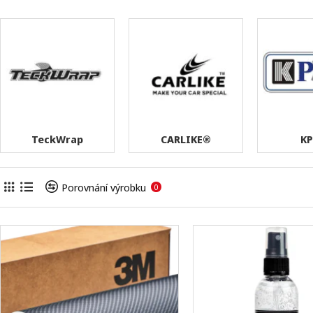
TeckWrap
CARLIKE®
K
Porovnání výrobku
0