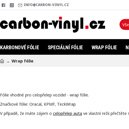
INFO@CARBON-VINYL.CZ
Vše
Hleda
KARBONOVÉ FÓLIE
SPECIÁLNÍ FÓLIE
WRAP FÓLIE
N
Wrap fólie
h
o
m
e
Fólie vhodné pro celopřelep vozidel - wrap fólie.
Značkové fólie: Oracal, KPMF, TeckWrap
V případě, že máte zájem o
celopřelep auta
ve vlastní režii přečtět