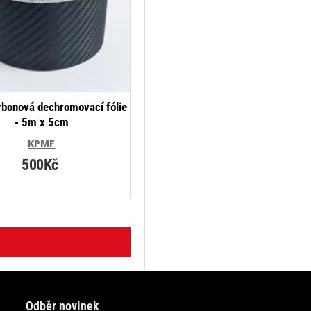
rbonová dechromovací fólie
- 5m x 5cm
KPMF
500Kč
Odběr novinek