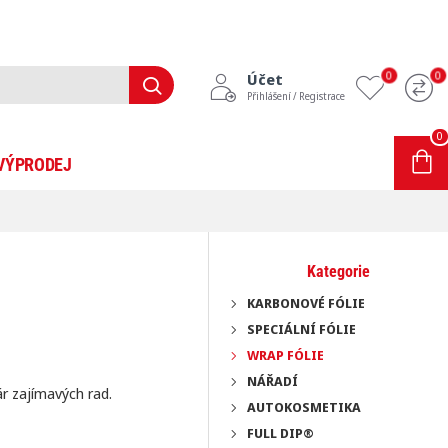
0
0
Účet
Přihlášení / Registrace
0
0 položek - 0Kč
VÝPRODEJ
INFORMACE
BLOG
Kategorie
KARBONOVÉ FÓLIE
SPECIÁLNÍ FÓLIE
WRAP FÓLIE
NÁŘADÍ
ár zajímavých rad.
AUTOKOSMETIKA
FULL DIP®