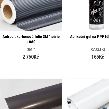
Antracit karbonová fólie 3M™ série
Aplikační gel na PPF fó
1080
3M™
CARLIKE
2 750Kč
165Kč