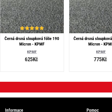
NEJPRODÁVANĚJŠÍ
Černá drsná sloupková fólie 190
Černá drsná sloupková
Micron - KPMF
Micron - KPM
KPMF
KPMF
625Kč
775Kč
Informace
Pomoc