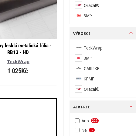
Oracal®
3M™
VÝROBCI
y lesklá metalická fólia -
TeckWrap
RB13 - HD
3M™
TeckWrap
CARLIKE
1 025Kč
KPMF
Oracal®
AIR FREE
Ano
222
Ne
12