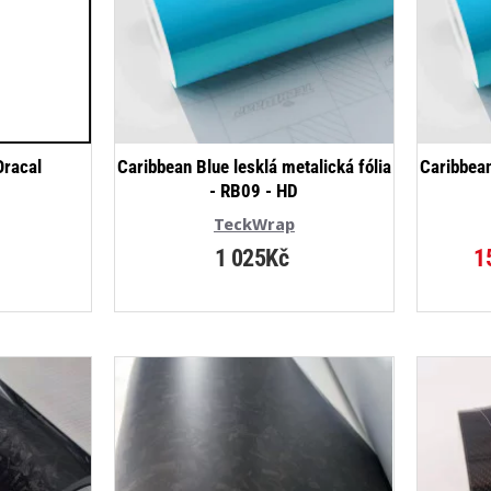
Oracal
Caribbean Blue lesklá metalická fólia
Caribbean
- RB09 - HD
TeckWrap
1 025Kč
1