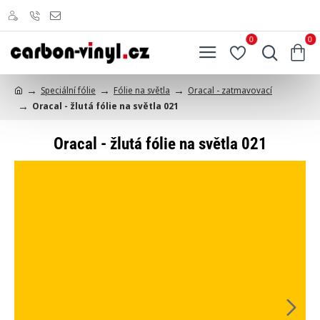
0
0
Speciální fólie
Fólie na světla
Oracal - zatmavovací
h
Oracal - žlutá fólie na světla 021
o
m
e
Oracal - žlutá fólie na světla 021