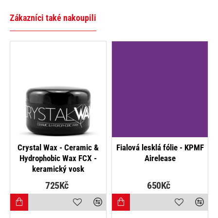
Zákazníci také nakoupili
NOVINKA
Crystal Wax - Ceramic &
Fialová lesklá fólie - KPMF
Hydrophobic Wax FCX -
Airelease
keramický vosk
725Kč
650Kč