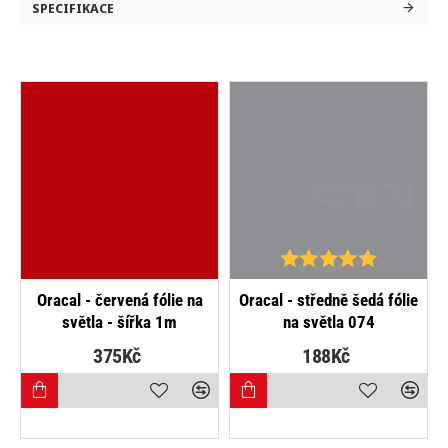
SPECIFIKACE
NEJPRODÁVANĚJŠÍ
Oracal - červená fólie na
Oracal - středně šedá fólie
světla - šířka 1m
na světla 074
375Kč
188Kč