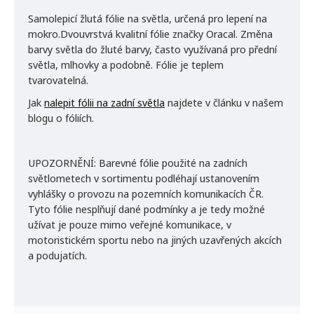
Samolepicí žlutá fólie na světla, určená pro lepení na
mokro.
Dvouvrstvá kvalitní fólie značky Oracal.
Změna
barvy světla do žluté barvy, často využívaná pro přední
světla, mlhovky a podobně. Fólie je teplem
tvarovatelná.
Jak
nalepit fólii na zadní světla
najdete v článku v našem
blogu o fóliích.
UPOZORNĚNÍ:
Barevné fólie použité na zadních
světlometech v sortimentu podléhají ustanovením
vyhlášky o provozu na pozemních komunikacích ČR.
Tyto fólie nesplňují dané podmínky a je tedy možné
užívat je pouze mimo veřejné komunikace, v
motoristickém sportu nebo na jiných uzavřených akcích
a podujatích.