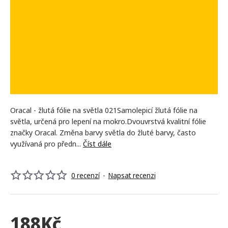
VYPRODÁNO
Oracal - žlutá fólie na světla 021Samolepicí žlutá fólie na
světla, určená pro lepení na mokro.Dvouvrstvá kvalitní fólie
značky Oracal. Změna barvy světla do žluté barvy, často
využívaná pro předn...
Číst dále
0 recenzí
-
Napsat recenzi
188Kč