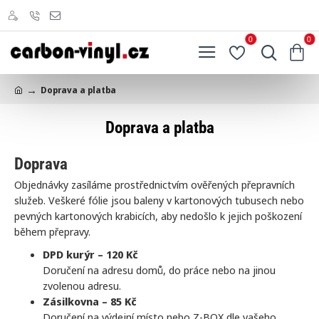
0
0
Doprava a platba
h
o
Doprava a platba
m
e
Doprava
Objednávky zasíláme prostřednictvím ověřených přepravních
služeb. Veškeré fólie jsou baleny v kartonových tubusech nebo
pevných kartonových krabicích, aby nedošlo k jejich poškození
během přepravy.
DPD kurýr – 120 Kč
Doručení na adresu domů, do práce nebo na jinou
zvolenou adresu.
Zásilkovna – 85 Kč
Doručení na výdejní místo nebo Z-BOX dle vašeho