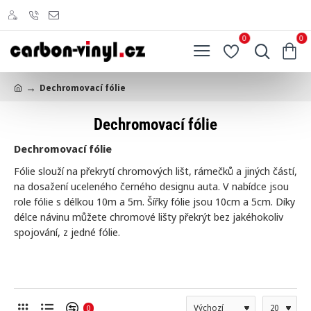
0
0
Dechromovací fólie
h
o
Dechromovací fólie
m
e
Dechromovací fólie
Fólie slouží na překrytí chromových lišt, rámečků a jiných částí,
na dosažení uceleného černého designu auta. V nabídce jsou
role fólie s délkou 10m a 5m. Šířky fólie jsou 10cm a 5cm. Díky
délce návinu můžete chromové lišty překrýt bez jakéhokoliv
spojování, z jedné fólie.
0