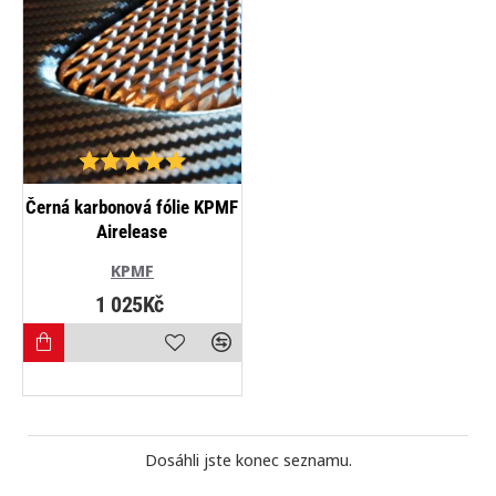
NEJPRODÁVANĚJŠÍ
Černá karbonová fólie KPMF
Airelease
KPMF
1 025Kč
Dosáhli jste konec seznamu.