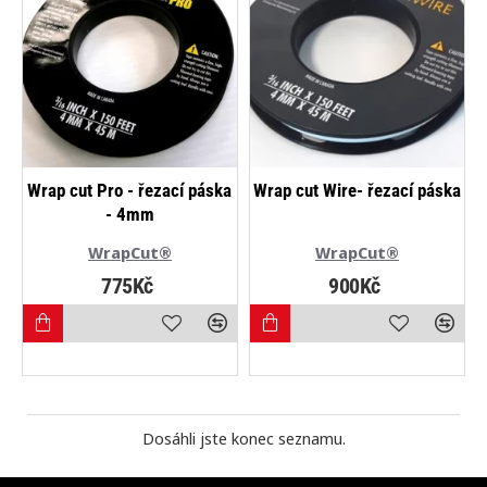
NEJPRODÁVANĚJŠÍ
Wrap cut Pro - řezací páska
Wrap cut Wire- řezací páska
- 4mm
WrapCut®
WrapCut®
775Kč
900Kč
Dosáhli jste konec seznamu.