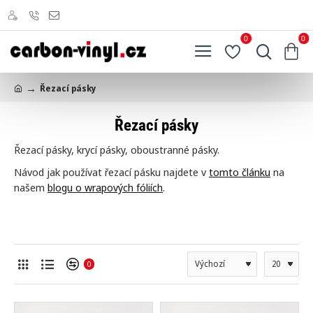
0
0
Řezací pásky
h
o
Řezací pásky
m
e
Řezací pásky, krycí pásky, oboustranné pásky.
Návod jak používat řezací pásku najdete v
tomto článku
na
našem
blogu o wrapových fóliích
.
0