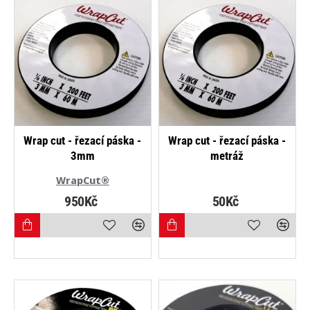
NEJPRODÁVANĚJŠÍ
NEJPRODÁVANĚJŠÍ
Wrap cut - řezací páska -
Wrap cut - řezací páska -
3mm
metráž
WrapCut®
950Kč
50Kč