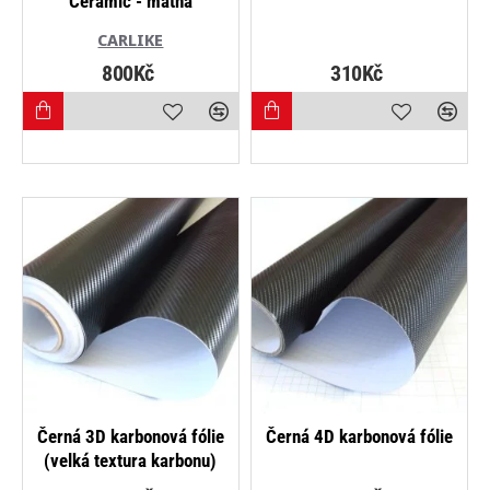
Ceramic - matná
CARLIKE
800Kč
310Kč
NEJPRODÁVANĚJŠÍ
NEJPRODÁVANĚJŠÍ
Černá 3D karbonová fólie
Černá 4D karbonová fólie
(velká textura karbonu)