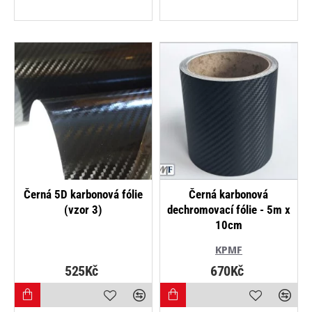
NEJPRODÁVANĚJŠÍ
Černá 5D karbonová fólie
Černá karbonová
(vzor 3)
dechromovací fólie - 5m x
10cm
KPMF
525Kč
670Kč