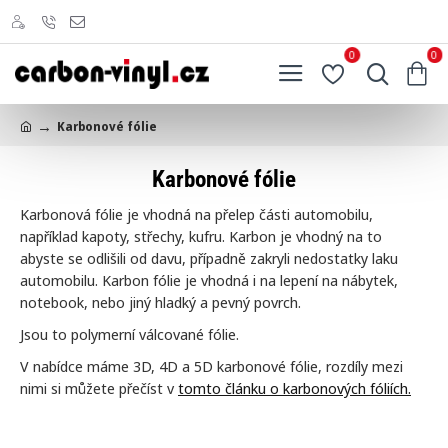
0
0
Karbonové fólie
h
o
Karbonové fólie
m
e
Karbonová fólie je vhodná na přelep části automobilu,
například kapoty, střechy, kufru. Karbon je vhodný na to
abyste se odlišili od davu, případně zakryli nedostatky laku
automobilu. Karbon fólie je vhodná i na lepení na nábytek,
notebook, nebo jiný hladký a pevný povrch.
Jsou to polymerní válcované fólie.
V nabídce máme 3D, 4D a 5D karbonové fólie, rozdíly mezi
nimi si můžete přečíst v
tomto článku o karbonových fóliích.