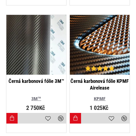
NEJPRODÁVANĚJŠÍ
Černá karbonová fólie 3M™
Černá karbonová fólie KPMF
Airelease
3M™
KPMF
2 750Kč
1 025Kč