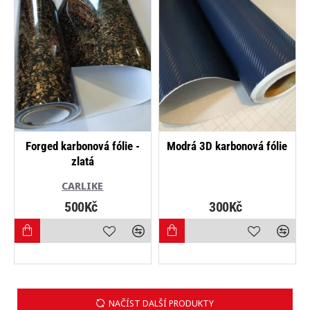
NEJPRODÁVANĚJŠÍ
Forged karbonová fólie -
Modrá 3D karbonová fólie
zlatá
CARLIKE
500Kč
300Kč
NAČÍST DALŠÍ PRODUKTY