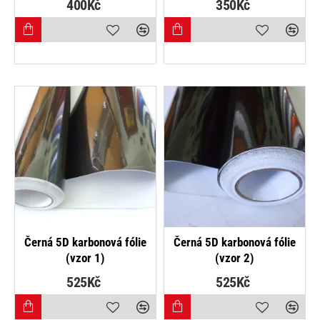
400Kč
350Kč
NEJPRODÁVANĚJŠÍ
NEJPRODÁVANĚJŠÍ
Černá 5D karbonová fólie
Černá 5D karbonová fólie
(vzor 1)
(vzor 2)
525Kč
525Kč