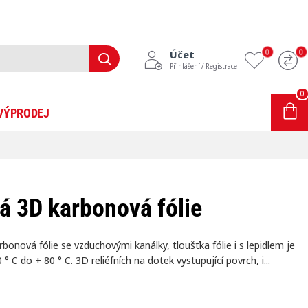
0
0
Účet
Přihlášení / Registrace
0
0 položek - 0Kč
VÝPRODEJ
INFORMACE
BLOG
á 3D karbonová fólie
onová fólie se vzduchovými kanálky, tloušťka fólie i s lepidlem je
 C do + 80 ° C. 3D reliéfních na dotek vystupující povrch, i...