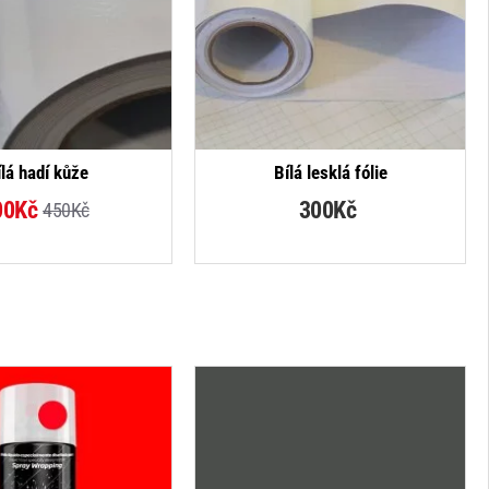
-33%
NEJPRODÁVANĚJŠÍ
ílá hadí kůže
Bílá lesklá fólie
00Kč
300Kč
450Kč