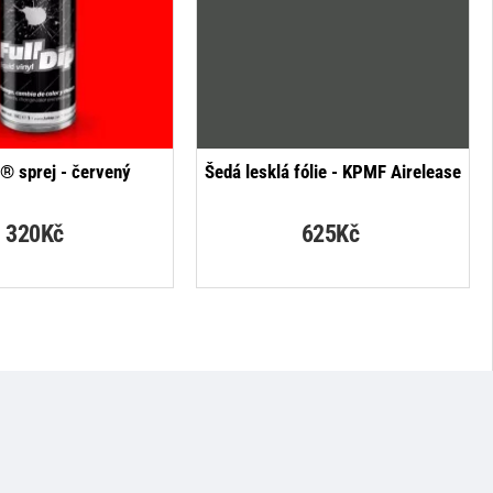
p® sprej - červený
Šedá lesklá fólie - KPMF Airelease
320Kč
625Kč