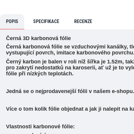
POPIS
SPECIFIKACE
RECENZE
Černá 3D karbonová fólie
Černá karbonová fólie se vzduchovými kanálky, tlou
vystupující povrch, imitace karbonového povrchu
Černý karbon je balen v roli níž šířka je 1.52m, ta
pro zakrytí nedostatků na karoserii, ať už je to vy
fólie při nízkých teplotách.
Jedná se o nejprodavenejší fólii v našem e-shopu
Více o tom kolik fólie objednat a jak ji nalepit n
Vlastnosti karbonové fólie: