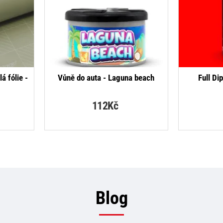
á fólie -
Vůně do auta - Laguna beach
Full Di
112Kč
Blog