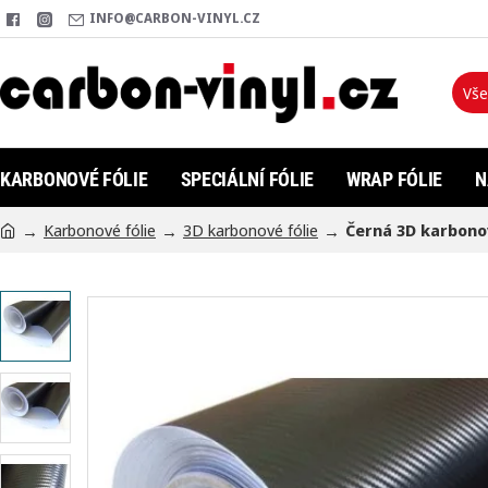
INFO@CARBON-VINYL.CZ
Vše
Hleda
KARBONOVÉ FÓLIE
SPECIÁLNÍ FÓLIE
WRAP FÓLIE
N
Karbonové fólie
3D karbonové fólie
Černá 3D karbonov
h
o
m
e