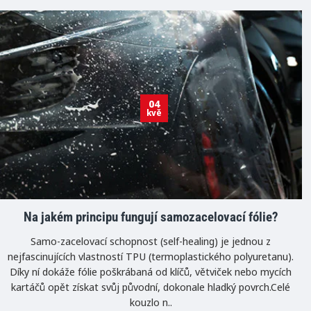
04
kvě
Na jakém principu fungují samozacelovací fólie?
Samo-zacelovací schopnost (self-healing) je jednou z
nejfascinujících vlastností TPU (termoplastického polyuretanu).
Díky ní dokáže fólie poškrábaná od klíčů, větviček nebo mycích
kartáčů opět získat svůj původní, dokonale hladký povrch.Celé
kouzlo n..