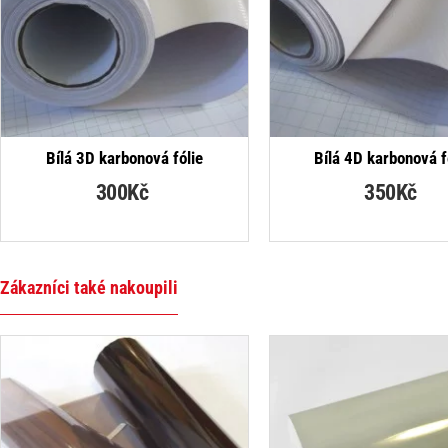
NEJPRODÁVANĚJŠÍ
NEJPRO
Bílá 3D karbonová fólie
Bílá 4D karbonová f
300Kč
350Kč
Zákazníci také nakoupili