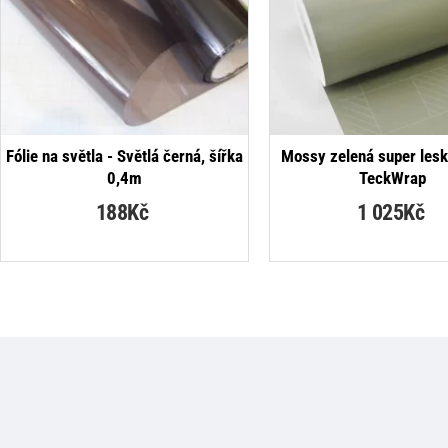
NEJPRODÁVANĚJŠÍ
Fólie na světla - Světlá černá, šířka
Mossy zelená super leskl
0,4m
TeckWrap
188Kč
1 025Kč