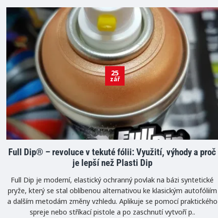
25
zář
Full Dip® – revoluce v tekuté fólii: Využití, výhody a proč
je lepší než Plasti Dip
Full Dip je moderní, elastický ochranný povlak na bázi syntetické
pryže, který se stal oblíbenou alternativou ke klasickým autofóliím
a dalším metodám změny vzhledu. Aplikuje se pomocí praktického
spreje nebo stříkací pistole a po zaschnutí vytvoří p..