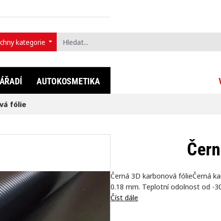
chny kategorie
t...
ÁŘADÍ
AUTOKOSMETIKA
FULLDIP®
LIFESTYLE
á fólie
Čern
Černá 3D karbonová fólieČerná karb
0.18 mm. Teplotní odolnost od -30 °
Číst dále