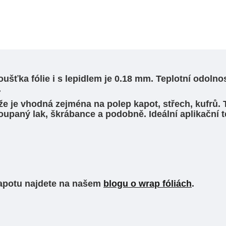
šťka fólie i s lepidlem je 0.18 mm. Teplotní odolnost
.
kže je vhodná zejména na polep kapot, střech, kufrů. 
loupaný lak, škrábance a podobně. Ideální aplikační te
.
a kapotu najdete na našem
blogu o wrap fóliách
.