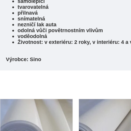
samolepící
tvarovatelná
přilnavá
snímatelná
nezničí lak auta
odolná vůči povětrnostním vlivům
voděodolná
Životnost: v exteriéru: 2 roky, v interiéru: 4 a 
Výrobce: Sino