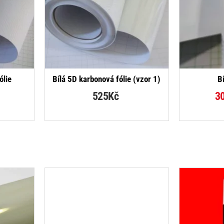
DÁVANĚJŠÍ
ólie
Bílá 5D karbonová fólie (vzor 1)
B
525Kč
3