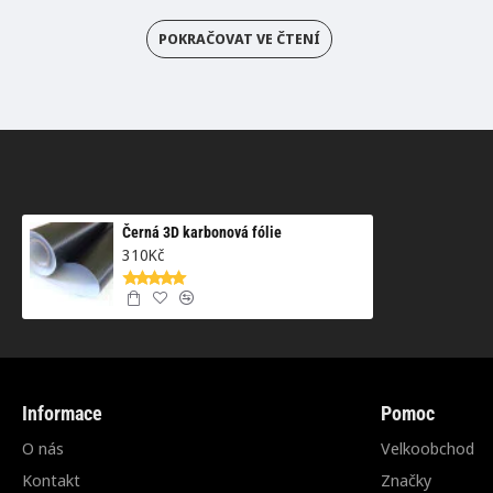
POKRAČOVAT VE ČTENÍ
Černá 3D karbonová fólie
310Kč
Informace
Pomoc
O nás
Velkoobchod
Kontakt
Značky