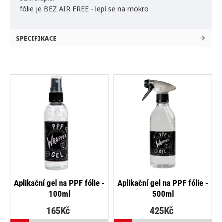
fólie je BEZ AIR FREE - lepí se na mokro
SPECIFIKACE
NOVINKA
NOVINKA
Aplikační gel na PPF fólie -
Aplikační gel na PPF fólie -
P
100ml
500ml
165Kč
425Kč