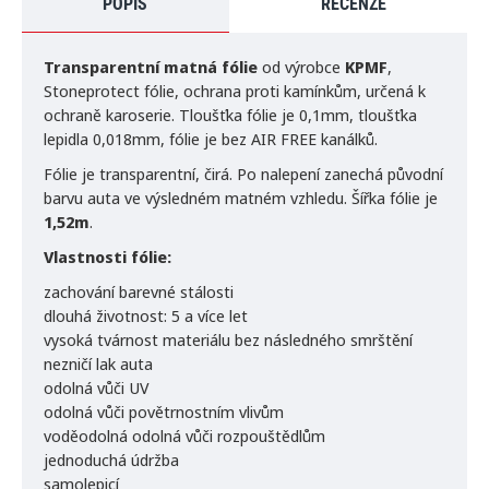
POPIS
RECENZE
Transparentní​ matná fólie
od výrobce
KPMF
,
Stoneprotect fólie, ochrana proti kamínkům, určená k
ochraně karoserie. Tloušťka fólie je 0,1mm, tloušťka
lepidla 0,018mm, fólie je bez AIR FREE kanálků.
Fólie je transparentní, čirá. Po nalepení zanechá původní
barvu auta ve výsledném matném vzhledu. Šířka fólie je
1,52m
.
Vlastnosti fólie:
zachování barevné stálosti
dlouhá životnost: 5 a více let
vysoká tvárnost materiálu bez následného smrštění
nezničí lak auta
odolná vůči UV
odolná vůči povětrnostním vlivům
voděodolná odolná vůči rozpouštědlům
jednoduchá údržba
samolepicí