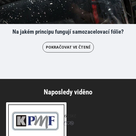
Na jakém principu fungují samozacelovací fólie?
POKRAČOVAT VE ČTENÍ
Naposledy viděno
Transparentní matná fólie - KPMF
625Kč