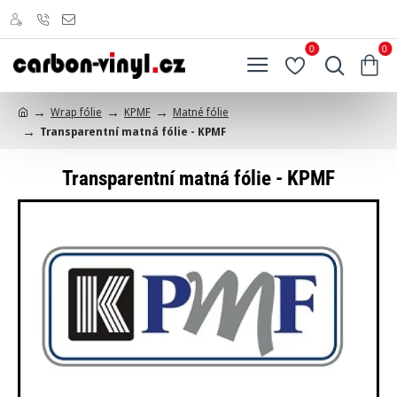
0
0
Wrap fólie
KPMF
Matné fólie
h
Transparentní matná fólie - KPMF
o
m
e
Transparentní matná fólie - KPMF