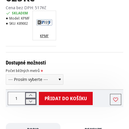
Cena bez DPH: 517Kč
SKLADEM
Model:
KPMF
SKU:
K89002
KPMF
Dostupné možnosti
Počet běžných metrů
PŘIDAT DO KOŠÍKU