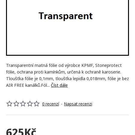
NEJPRODÁVANĚJŠÍ
Transparentní​ matná fólie od výrobce KPMF, Stoneprotect
fólie, ochrana proti kamínkům, určená k ochraně karoserie.
Tloušťka fólie je 0,1mm, tloušťka lepidla 0,018mm, fólie je bez
AIR FREE kanálků.Fól...
Číst dále
0 recenzí
-
Napsat recenzi
625Kč