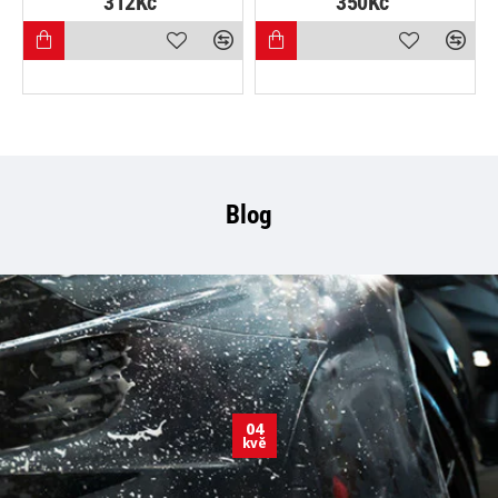
312Kč
350Kč
Blog
04
kvě