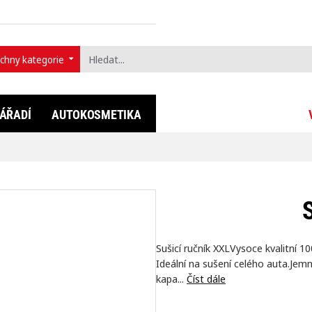
chny kategorie
t...
ÁŘADÍ
AUTOKOSMETIKA
FULLDIP®
LIFESTYLE
Sušicí ručník XXLVysoce kvalitní
Ideální na sušení celého auta.Jemn
kapa...
Číst dále