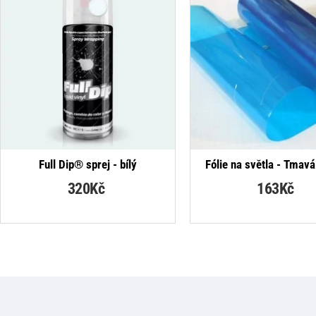
NEJPRO
Full Dip® sprej - bílý
Fólie na světla - Tmav
320Kč
163Kč