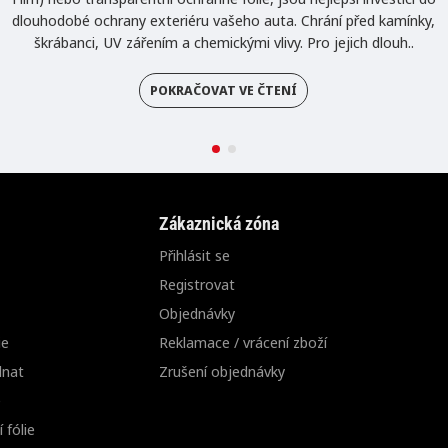
dlouhodobé ochrany exteriéru vašeho auta. Chrání před kamínky,
škrábanci, UV zářením a chemickými vlivy. Pro jejich dlouh..
POKRAČOVAT VE ČTENÍ
Zákaznická zóna
Přihlásit se
Registrovat
Objednávky
ie
Reklamace / vrácení zboží
dnat
Zrušení objednávky
e
 fólie