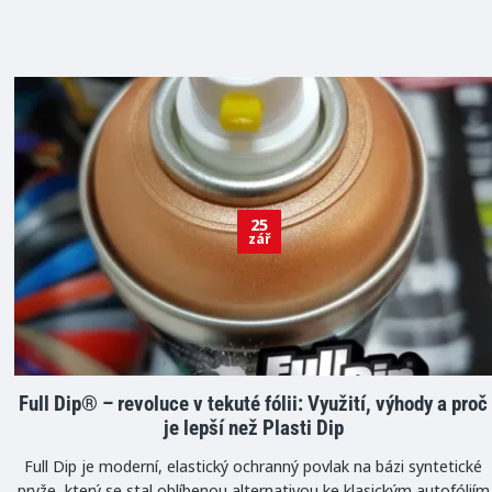
25
zář
Full Dip® – revoluce v tekuté fólii: Využití, výhody a proč
je lepší než Plasti Dip
Full Dip je moderní, elastický ochranný povlak na bázi syntetické
pryže, který se stal oblíbenou alternativou ke klasickým autofóliím