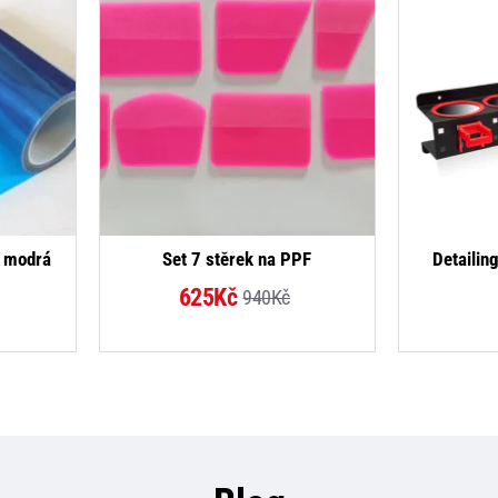
DÁVANĚJŠÍ
NOVINKA
á modrá
Set 7 stěrek na PPF
Detailin
-33%
625Kč
940Kč