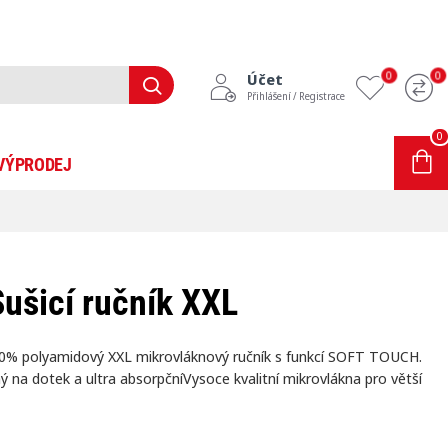
0
0
Účet
Přihlášení / Registrace
0
0 položek - 0Kč
VÝPRODEJ
INFORMACE
BLOG
Sušicí ručník XXL
 100% polyamidový XXL mikrovláknový ručník s funkcí SOFT TOUCH.
ý na dotek a ultra absorpčníVysoce kvalitní mikrovlákna pro větší