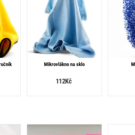
ručník
Mikrovlákno na sklo
M
112Kč