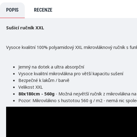
2-4 TÝDNY
POPIS
RECENZE
Sušicí ručník XXL
Vysoce kvalitní 100% polyamidový XXL mikrovláknový ručník s fun
Jemný na dotek a ultra absorpční
Vysoce kvalitní mikrovlákna pro větší kapacitu sušení
Bezpečné k lakům / barvě
Velikost XXL
80x180cm - 560g
- Možná největší ručník z mikrovlákna na 
Pozor: Mikrovlákno s hustotou 560 g / m2 - nemá nic spole