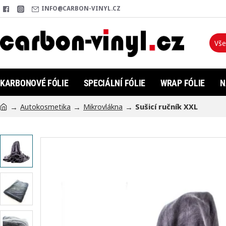
INFO@CARBON-VINYL.CZ
Vše
Hleda
KARBONOVÉ FÓLIE
SPECIÁLNÍ FÓLIE
WRAP FÓLIE
N
Autokosmetika
Mikrovlákna
Sušicí ručník XXL
h
o
m
e