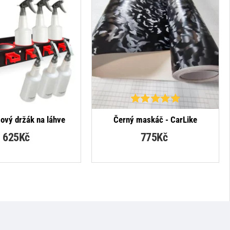
NOVINKA
gový držák na láhve
Černý maskáč - CarLike
625Kč
775Kč