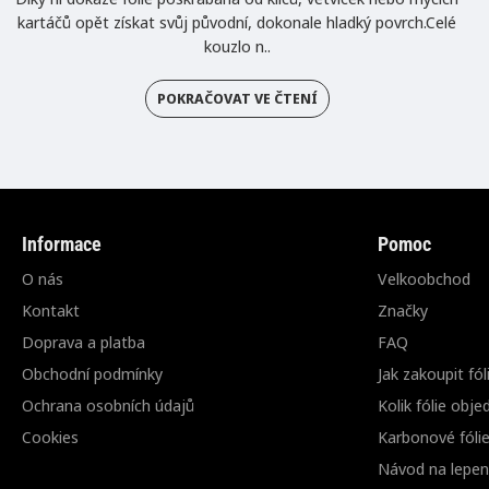
kartáčů opět získat svůj původní, dokonale hladký povrch.Celé
kouzlo n..
POKRAČOVAT VE ČTENÍ
Informace
Pomoc
O nás
Velkoobchod
Kontakt
Značky
Doprava a platba
FAQ
Obchodní podmínky
Jak zakoupit fól
Ochrana osobních údajů
Kolik fólie obje
Cookies
Karbonové fóli
Návod na lepení