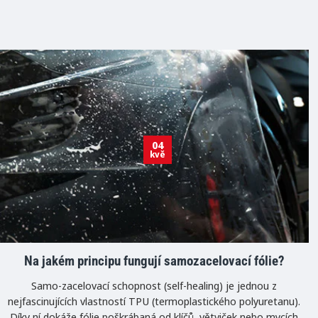
04
kvě
Na jakém principu fungují samozacelovací fólie?
Samo-zacelovací schopnost (self-healing) je jednou z
nejfascinujících vlastností TPU (termoplastického polyuretanu).
Díky ní dokáže fólie poškrábaná od klíčů, větviček nebo mycích