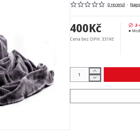
0 recenzí
-
Naps
400Kč
2-
Mod
Cena bez DPH: 331Kč