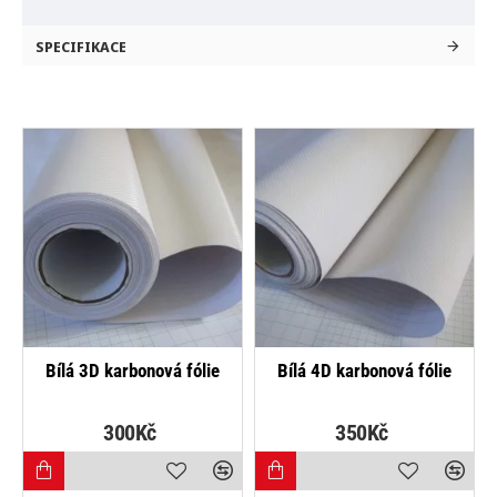
SPECIFIKACE
NEJPRODÁVANĚJŠÍ
NEJPRODÁVANĚJŠÍ
Bílá 3D karbonová fólie
Bílá 4D karbonová fólie
B
300Kč
350Kč