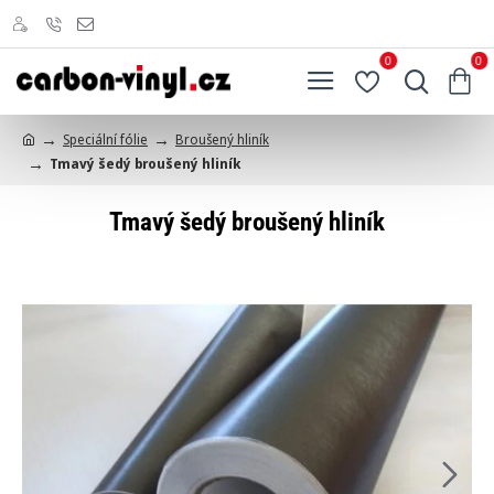
0
0
Speciální fólie
Broušený hliník
h
Tmavý šedý broušený hliník
o
m
e
Tmavý šedý broušený hliník