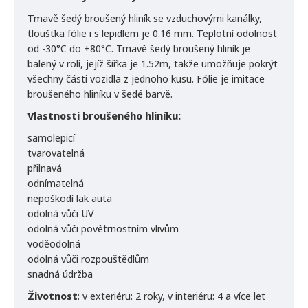
Tmavě šedý broušený hliník se vzduchovými kanálky,
tloušťka fólie i s lepidlem je 0.16 mm. Teplotní odolnost
od -30°C do +80°C. Tmavě šedý broušený hliník je
balený v roli, jejíž šířka je 1.52m, takže umožňuje pokrýt
všechny části vozidla z jednoho kusu. Fólie je imitace
broušeného hliníku v šedé barvě.
Vlastnosti broušeného hliníku:
samolepicí
tvarovatelná
přilnavá
odnímatelná
nepoškodí lak auta
odolná vůči UV
odolná vůči povětrnostním vlivům
voděodolná
odolná vůči rozpouštědlům
snadná údržba
Životnost
: v exteriéru: 2 roky, v interiéru: 4 a více let