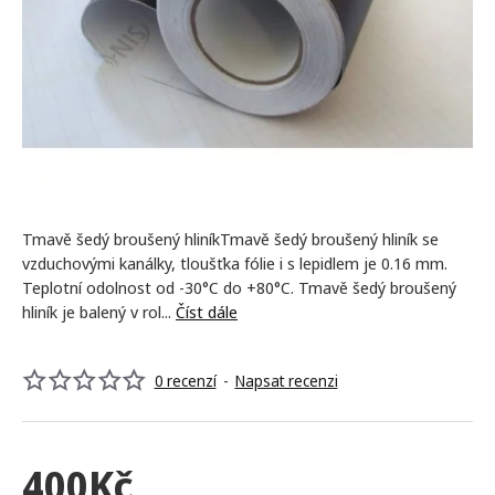
NEJPRODÁVANĚJŠÍ
Tmavě šedý broušený hliníkTmavě šedý broušený hliník se
vzduchovými kanálky, tloušťka fólie i s lepidlem je 0.16 mm.
Teplotní odolnost od -30°C do +80°C. Tmavě šedý broušený
hliník je balený v rol...
Číst dále
0 recenzí
-
Napsat recenzi
400Kč