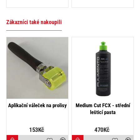
Zákazníci také nakoupili
NOVINKA
Aplikační váleček na prolisy
Medium Cut FCX - střední
V
lešticí pasta
153Kč
470Kč