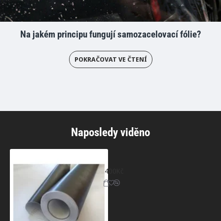
Na jakém principu fungují samozacelovací fólie?
POKRAČOVAT VE ČTENÍ
Naposledy viděno
Tmavý šedý broušený hliník
400Kč