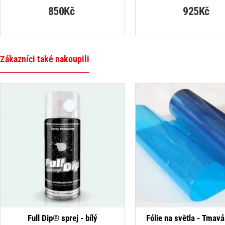
850Kč
925Kč
Zákazníci také nakoupili
NEJPRO
Full Dip® sprej - bílý
Fólie na světla - Tmav