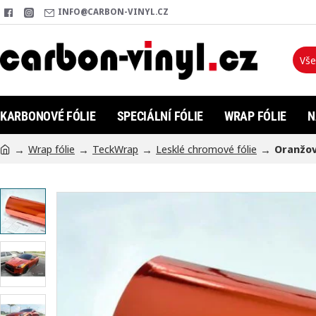
INFO@CARBON-VINYL.CZ
Vše
Hleda
KARBONOVÉ FÓLIE
SPECIÁLNÍ FÓLIE
WRAP FÓLIE
N
Wrap fólie
TeckWrap
Lesklé chromové fólie
Oranžov
h
o
m
e