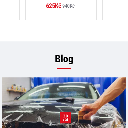
-33%
625Kč
940Kč
Blog
30
zář