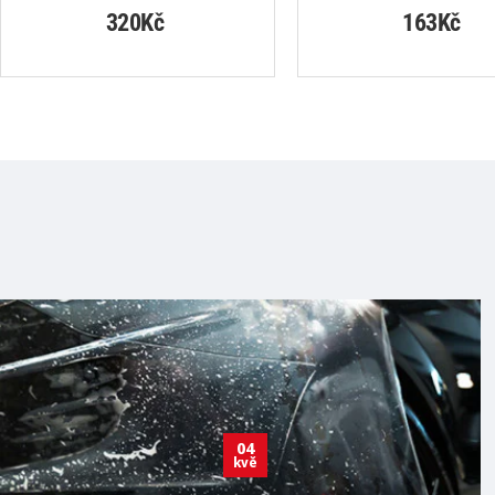
320Kč
163Kč
04
kvě