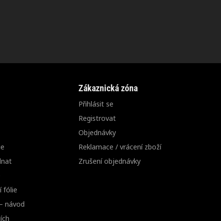
Zákaznická zóna
Přihlásit se
Registrovat
Objednávky
ie
Reklamace / vrácení zboží
dnat
Zrušení objednávky
e
 fólie
 – návod
ích