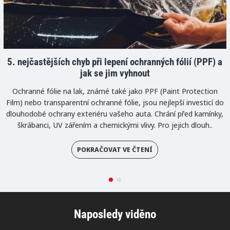
5. nejčastějších chyb při lepení ochranných fólií (PPF) a
jak se jim vyhnout
Ochranné fólie na lak, známé také jako PPF (Paint Protection
Film) nebo transparentní ochranné fólie, jsou nejlepší investicí do
dlouhodobé ochrany exteriéru vašeho auta. Chrání před kamínky,
škrábanci, UV zářením a chemickými vlivy. Pro jejich dlouh..
POKRAČOVAT VE ČTENÍ
Naposledy viděno