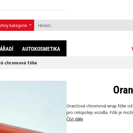
chny kategorie
t...
ÁŘADÍ
AUTOKOSMETIKA
FULLDIP®
LIFESTYLE
á chromová fólie
Oran
Oranžová chromová wrap fólie od f
pro celopolep vozidla. Fólii je mo
Číst dále