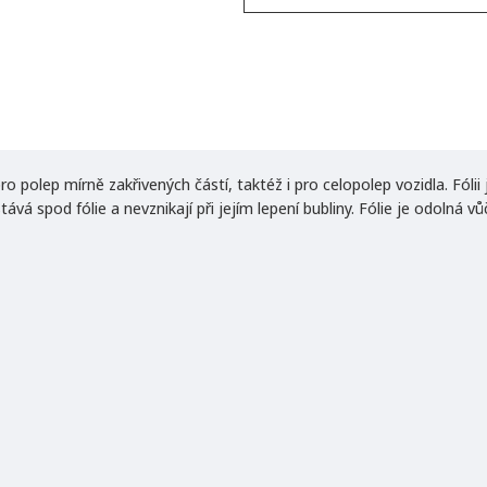
o polep mírně zakřivených částí, taktéž i pro celopolep vozidla. Fóli
vá spod fólie a nevznikají při jejím lepení bubliny. Fólie je odolná v