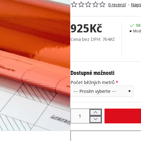
0 recenzí
-
Naps
925Kč
SK
Mod
Cena bez DPH: 764Kč
Dostupné možnosti
Počet běžných metrů