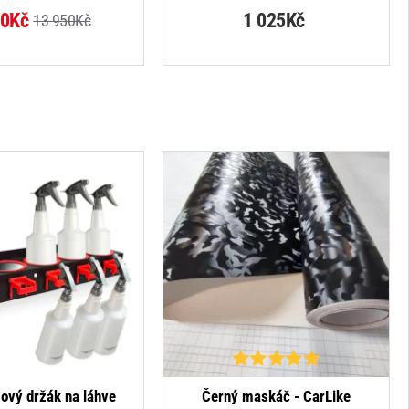
00Kč
1 025Kč
13 950Kč
NOVINKA
gový držák na láhve
Černý maskáč - CarLike