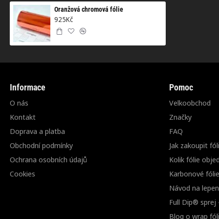
Oranžová chromová fólie
925Kč
Informace
Pomoc
O nás
Velkoobchod
Kontakt
Značky
Doprava a platba
FAQ
Obchodní podmínky
Jak zakoupit fól
Ochrana osobních údajů
Kolik fólie obje
Cookies
Karbonové fóli
Návod na lepení
Full Dip® sprej
Blog o wrap fóli