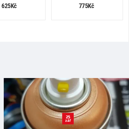
625Kč
775Kč
25
zář