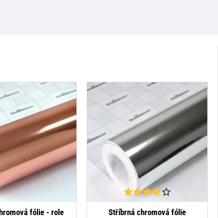
-32%
NEJPRODÁVANĚJŠÍ
romová fólie - role
Stříbrná chromová fólie