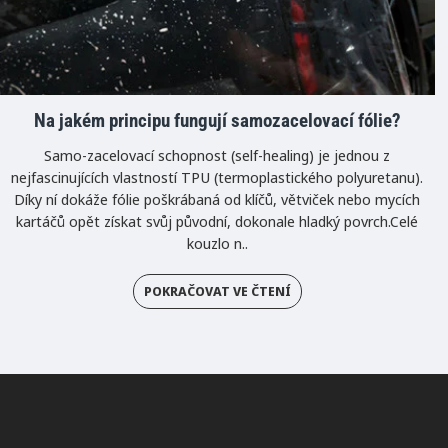
Na jakém principu fungují samozacelovací fólie?
Samo-zacelovací schopnost (self-healing) je jednou z
nejfascinujících vlastností TPU (termoplastického polyuretanu).
Díky ní dokáže fólie poškrábaná od klíčů, větviček nebo mycích
kartáčů opět získat svůj původní, dokonale hladký povrch.Celé
kouzlo n..
POKRAČOVAT VE ČTENÍ