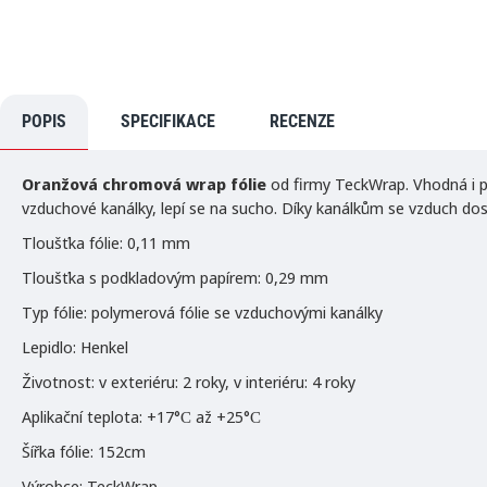
POPIS
SPECIFIKACE
RECENZE
Oranžová chromová wrap fólie
od firmy TeckWrap. Vhodná i pr
vzduchové kanálky, lepí se na sucho. Díky kanálkům se vzduch dostá
Tloušťka fólie: 0,11 mm
Tloušťka s podkladovým papírem: 0,29 mm
Typ fólie: polymerová fólie se vzduchovými kanálky
Lepidlo: Henkel
Životnost: v exteriéru: 2 roky, v interiéru: 4 roky
Aplikační teplota: +17°С až +25°С
Šířka fólie: 152cm
Výrobce: TeckWrap