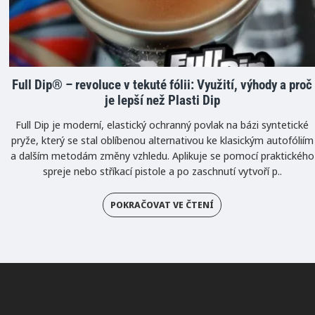
Full Dip® – revoluce v tekuté fólii: Využití, výhody a proč
je lepší než Plasti Dip
Full Dip je moderní, elastický ochranný povlak na bázi syntetické
pryže, který se stal oblíbenou alternativou ke klasickým autofóliím
a dalším metodám změny vzhledu. Aplikuje se pomocí praktického
spreje nebo stříkací pistole a po zaschnutí vytvoří p..
POKRAČOVAT VE ČTENÍ