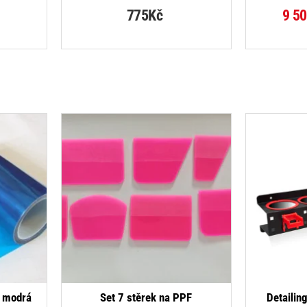
775Kč
9 5
DÁVANĚJŠÍ
NOVINKA
á modrá
Set 7 stěrek na PPF
Detailin