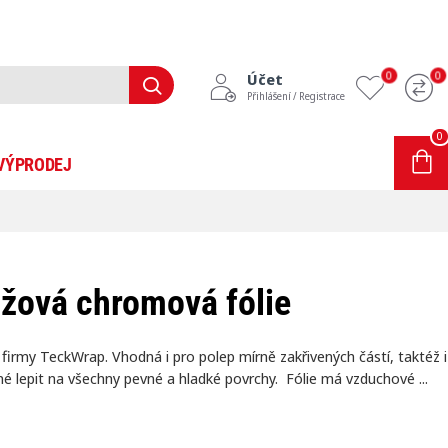
0
0
Účet
Přihlášení / Registrace
0
0 položek - 0Kč
VÝPRODEJ
INFORMACE
BLOG
žová chromová fólie
irmy TeckWrap. Vhodná i pro polep mírně zakřivených částí, taktéž i
žné lepit na všechny pevné a hladké povrchy. Fólie má vzduchové ...