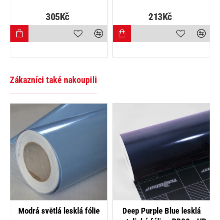
305Kč
213Kč
1
Zákazníci také nakoupili
rá světlá lesklá fólie
Deep Purple Blue lesklá
Ma