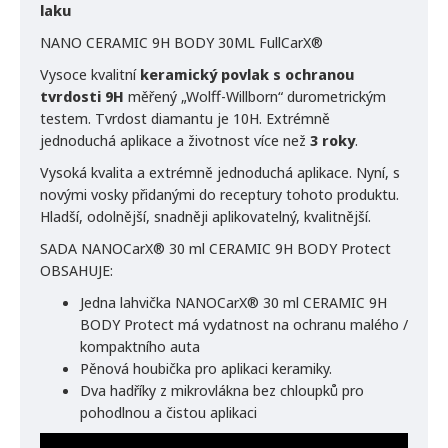
laku
NANO CERAMIC 9H BODY 30ML FullCarX®
Vysoce kvalitní
keramický povlak s ochranou
tvrdosti 9H
měřený „Wolff-Willborn“ durometrickým
testem. Tvrdost diamantu je 10H. Extrémně
jednoduchá aplikace a životnost více než
3 roky
.
Vysoká kvalita a extrémně jednoduchá aplikace. Nyní, s
novými vosky přidanými do receptury tohoto produktu.
Hladší, odolnější, snadněji aplikovatelný, kvalitnější.
SADA NANOCarX® 30 ml CERAMIC 9H BODY Protect
OBSAHUJE:
Jedna lahvička NANOCarX® 30 ml CERAMIC 9H
BODY Protect má vydatnost na ochranu malého /
kompaktního auta
Pěnová houbička pro aplikaci keramiky.
Dva hadříky z mikrovlákna bez chloupků pro
pohodlnou a čistou aplikaci