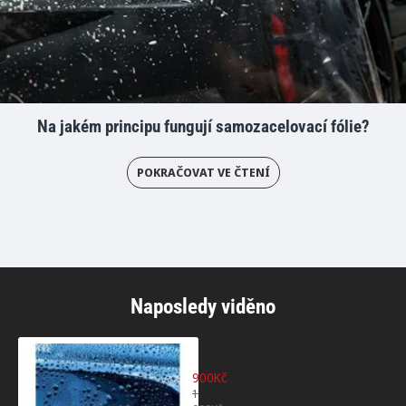
Na jakém principu fungují samozacelovací fólie?
POKRAČOVAT VE ČTENÍ
Naposledy viděno
Ceramic Protection H9 FCX - keramická o
900Kč
1