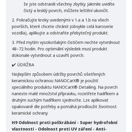
že jste odstranili všechny zbytky. Jakmile uvidíte
čistý a lesklý povrch, můžete leštění ukončit.
2. Pokračujte kroky uvedenými v 1.a a 1.b na všech
površích, které chcete chránit (obvykle celá karoserie
vozidla), aplikujte a odstraňte přebytečný produkt.
3. Před mytím vysokotlakým čističem nechte vytvrdnout
48–72 hodin. Pro optimální výsledek musí produkt
dokonale vytvrdnout a uzavřít povrch.
✔️ ÚDRŽBA
Nejlepším způsobem údržby povrchů ošetřených
keramickou ochranou NANOCarX® je použití
speciálního produktu NANOCarX® Detailing. Na povrch
naneste malé množství přípravku, rozetřete hadříkem a
druhým suchým hadříkem sjednoťte. Lze aplikovat
opakovaně dle potřeby a pomáhá prodloužit životnost
keramické ochrany.
H9 Odolnost proti poškrábání - Super hydrofobní
vlastnosti - Odolnost proti UV záření - Anti-