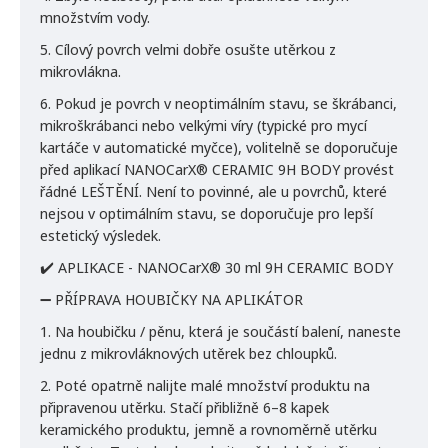
množstvím vody.
5. Cílový povrch velmi dobře osušte utěrkou z
mikrovlákna.
6. Pokud je povrch v neoptimálním stavu, se škrábanci,
mikroškrábanci nebo velkými víry (typické pro mycí
kartáče v automatické myčce), volitelně se doporučuje
před aplikací NANOCarX® CERAMIC 9H BODY provést
řádné LEŠTĚNÍ. Není to povinné, ale u povrchů, které
nejsou v optimálním stavu, se doporučuje pro lepší
estetický výsledek.
✔️ APLIKACE - NANOCarX® 30 ml 9H CERAMIC BODY
➖ PŘÍPRAVA HOUBIČKY NA APLIKÁTOR
1. Na houbičku / pěnu, která je součástí balení, naneste
jednu z mikrovláknových utěrek bez chloupků.
2. Poté opatrně nalijte malé množství produktu na
připravenou utěrku. Stačí přibližně 6–8 kapek
keramického produktu, jemně a rovnoměrně utěrku