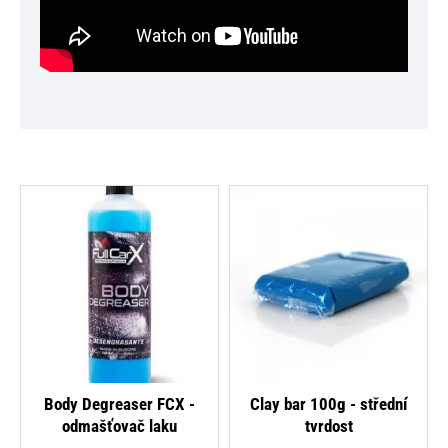
y Degreaser FCX -
Clay bar 100g - střední
Cl
dmašťovač laku
tvrdost