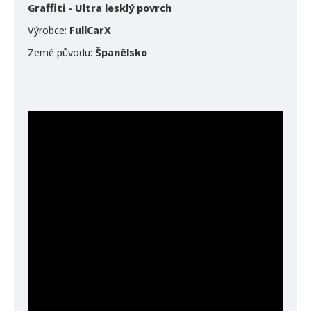
Graffiti - Ultra lesklý povrch
Výrobce:
FullCarX
Země původu:
Španělsko