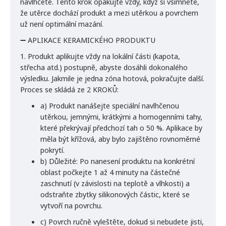
navlhčete. Tento krok opakujte vždy, když si všimnete,
že utěrce dochází produkt a mezi utěrkou a povrchem
už není optimální mazání.
➖ APLIKACE KERAMICKÉHO PRODUKTU
1. Produkt aplikujte vždy na lokální části (kapota,
střecha atd.) postupně, abyste dosáhli dokonalého
výsledku. Jakmile je jedna zóna hotová, pokračujte další.
Proces se skládá ze 2 KROKŮ:
a) Produkt nanášejte speciální navlhčenou
utěrkou, jemnými, krátkými a homogenními tahy,
které překrývají předchozí tah o 50 %. Aplikace by
měla být křížová, aby bylo zajištěno rovnoměrné
pokrytí.
b) Důležité: Po nanesení produktu na konkrétní
oblast počkejte 1 až 4 minuty na částečné
zaschnutí (v závislosti na teplotě a vlhkosti) a
odstraňte zbytky silikonových částic, které se
vytvoří na povrchu.
c) Povrch ručně vyleštěte, dokud si nebudete jisti,