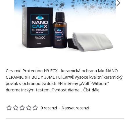
-10%
Ceramic Protection H9 FCX - keramická ochrana lakuNANO
CERAMIC 9H BODY 30ML FullCarX®Vysoce kvalitní keramický
povlak s ochranou tvrdosti 9H měřený „Wolff-Willborn“
durometrickým testem. Tvrdost diama...
Číst dále
0 recenzí
-
Napsat recenzi