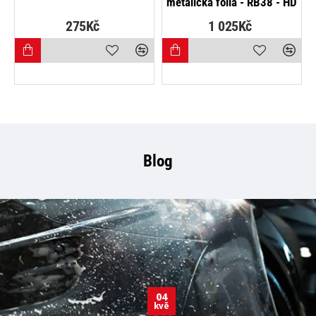
metalická fólia - RB38 - HD
275Kč
1 025Kč
Blog
04
kvě