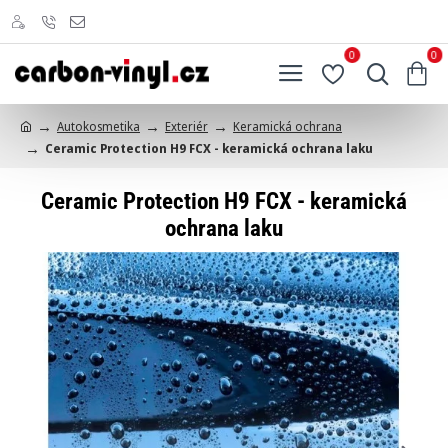
0
0
Autokosmetika
Exteriér
Keramická ochrana
h
Ceramic Protection H9 FCX - keramická ochrana laku
o
m
e
Ceramic Protection H9 FCX - keramická
ochrana laku