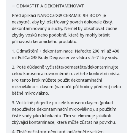
➖ ODMASTIT A DEKONTAMINOVAT
Před aplikací NANOCarX® CERAMIC 9H BODY je
nezbytné, aby byl ošetřovaný povrch dokonale čistý,
dekontaminovaný a suchý. Neměl by obsahovat žádné
zbytky vosků nebo podobně, které by mohly bránit
přilnavosti keramického produktu.
1. Odmaštění + dekontaminace: Nařeďte 200 ml až 400
ml FullCarX® Body Degreaser ve vědru s 5–7 litry vody.
2. Poté důkladně vyčistěte/odmastěte/dekontaminujte
celou karoserii a rovnoměrně rozetřete konkrétní místa.
Pro tento krok můžete použít dekontaminační
mikrovlákno s clayem (namočit půl hodiny předem) nebo
běžné mikrovlákno.
3. Volitelně přejeďte po celé karoserii clayem (pokud
nepoužíváte dekontaminační mikrovlákno), s použitím
čisté vody jako lubrikantu. Tím se eliminuje jakákoli
zbývající kontaminace, která může zůstat na povrchu.
4. Zbylé nečistoty, pěnu atd. opláchněte velkým