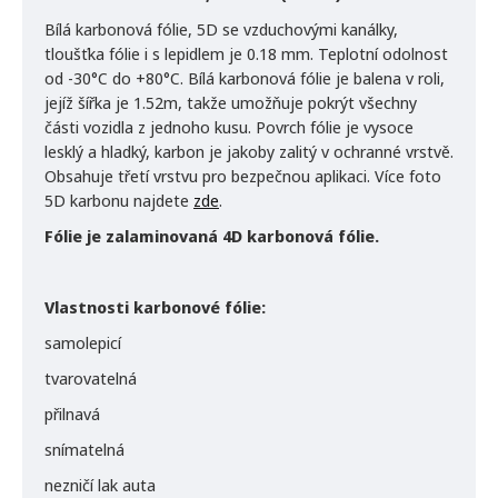
Bílá karbonová fólie, 5D se vzduchovými kanálky,
tloušťka fólie i s lepidlem je 0.18 mm. Teplotní odolnost
od -30°C do +80°C. Bílá karbonová fólie je balena v roli,
jejíž šířka je 1.52m, takže umožňuje pokrýt všechny
části vozidla z jednoho kusu. Povrch fólie je vysoce
lesklý a hladký, karbon je jakoby zalitý v ochranné vrstvě.
Obsahuje třetí vrstvu pro bezpečnou aplikaci. Více foto
5D karbonu najdete
zde
.
Fólie je zalaminovaná 4D karbonová fólie.
Vlastnosti karbonové fólie:
samolepicí
tvarovatelná
přilnavá
snímatelná
nezničí lak auta