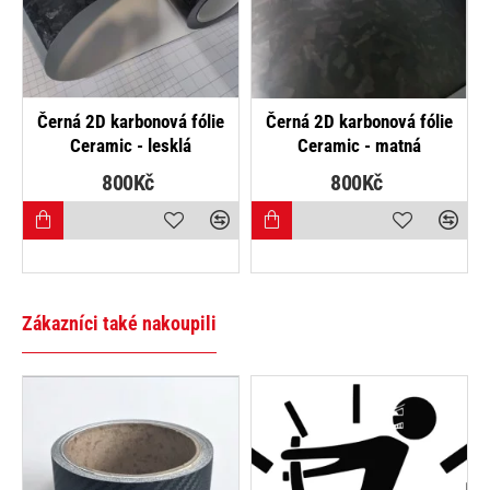
NEJPRODÁVANĚJŠÍ
NEJPRODÁVANĚJŠ
fólie
Černá 5D karbonová fólie
Černá 5D karbonová fóli
á
(vzor 1)
(vzor 2)
525Kč
525Kč
Zákazníci také nakoupili