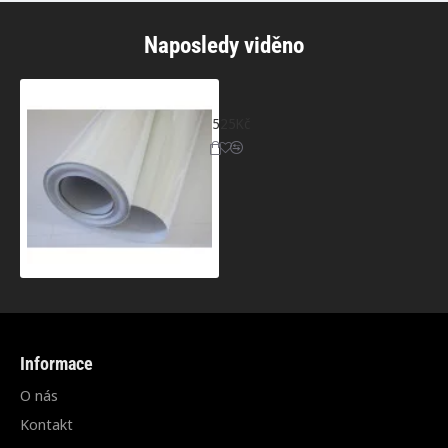
Naposledy viděno
Bílá 5D karbonová fólie (vzor 1)
525Kč
Informace
O nás
Kontakt