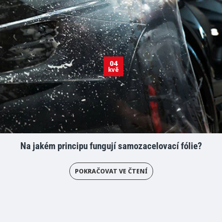
04
kvě
Na jakém principu fungují samozacelovací fólie?
POKRAČOVAT VE ČTENÍ