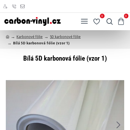
0
0
Karbonové fólie
5D karbonové fólie
h
Bílá 5D karbonová fólie (vzor 1)
o
m
e
Bílá 5D karbonová fólie (vzor 1)