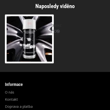
Naposledy viděno
Full Dip® sprej metalíza - černá hyper bl
340Kč
Informace
O nás
Kontakt
Doprava a platba