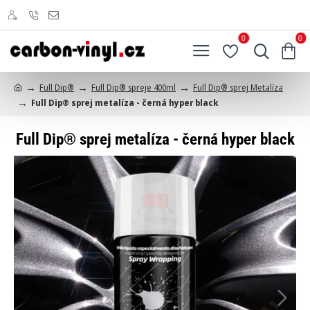
0
0
Full Dip®
Full Dip® spreje 400ml
Full Dip® sprej Metalíza
h
Full Dip® sprej metalíza - černá hyper black
o
m
e
Full Dip® sprej metalíza - černá hyper black