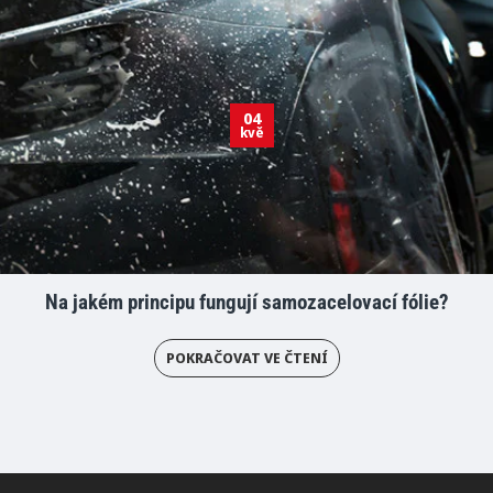
04
kvě
Na jakém principu fungují samozacelovací fólie?
POKRAČOVAT VE ČTENÍ