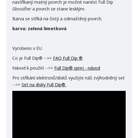
nastříkaný matný povrch je možné nanést Full Dip
Glossifier a povrch se stane lesklým.
Barva se stříká na čistý a odmaštěný povrch.
barva: zelená limetková
Vyrobeno v EU
Co je Full Dip® -->>
FAQ Full Dip ®
Návod k použití -->>
Full Dip® sprej - návod
Pro stříkání elektronů/disků využijte náš zvýhodněný set
-->>
Set na disky Full Dip®