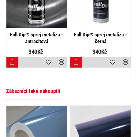
Full Dip® sprej metalíza -
Full Dip® sprej metalíza -
antracitová
černá
340Kč
340Kč
Zákazníci také nakoupili