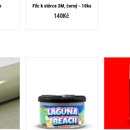
DÁVANĚJŠÍ
NEJPRODÁVANĚJŠÍ
m
Filc k stěrce 3M, černý - 10ks
140Kč