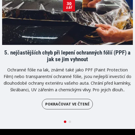
30
zář
5. nejčastějších chyb při lepení ochranných fólií (PPF) a
jak se jim vyhnout
Ochranné fólie na lak, známé také jako PPF (Paint Protection
Film) nebo transparentní ochranné fólie, jsou nejlepší investicí do
dlouhodobé ochrany exteriéru vašeho auta. Chrání před kamínky,
škrábanci, UV zářením a chemickými vlivy. Pro jejich dlouh..
POKRAČOVAT VE ČTENÍ