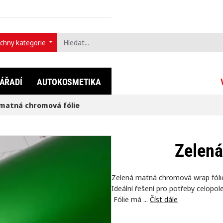
chny kategorie
t...
ÁŘADÍ
AUTOKOSMETIKA
FULLDIP®
LIFESTYLE
matná chromová fólie
Zelená
Zelená matná chromová wrap fólie
Ideální řešení pro potřeby celopo
Fólie má ...
Číst dále