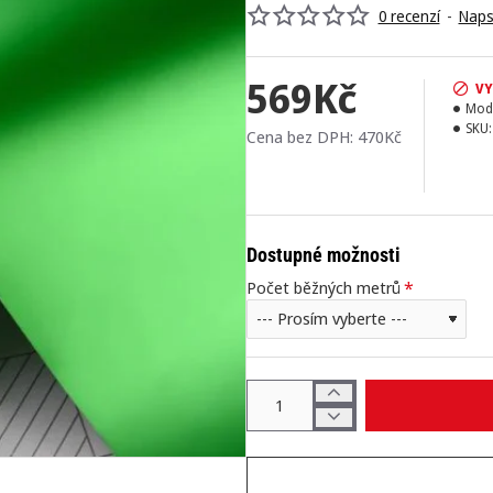
0 recenzí
-
Naps
569Kč
V
Mod
SKU:
Cena bez DPH: 470Kč
Dostupné možnosti
Počet běžných metrů