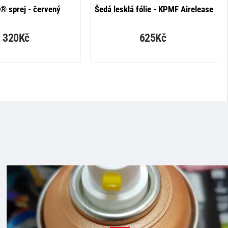
p® sprej - červený
Šedá lesklá fólie - KPMF Airelease
320Kč
625Kč