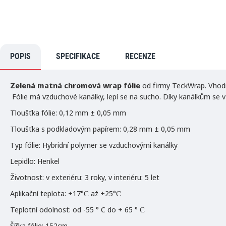
VYPRODÁNO
POPIS
SPECIFIKACE
RECENZE
Zelená matná chromová wrap fólie
od firmy TeckWrap. Vhodná
Fólie má vzduchové kanálky, lepí se na sucho. Díky kanálkům se vzd
Tloušťka fólie: 0,12 mm ± 0,05 mm
Tloušťka s podkladovým papírem: 0,28 mm ± 0,05 mm
Typ fólie: Hybridní polymer se vzduchovými kanálky
Lepidlo: Henkel
Životnost: v exteriéru: 3 roky, v interiéru: 5 let
Aplikační teplota: +17°С až +25°С
Teplotní odolnost: od -55 ° C do + 65 ° С
Šířka fólie: 152cm