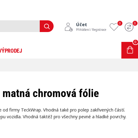
0
0
Účet
Přihlášení / Registrace
0
0 položek - 0Kč
VÝPRODEJ
INFORMACE
BLOG
 matná chromová fólie
 od firmy TeckWrap. Vhodná také pro polep zakřivených částí.
lepu vozidla. Vhodná taktéž pro všechny pevné a hladké povrchy.