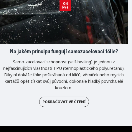
04
kvě
Na jakém principu fungují samozacelovací fólie?
Samo-zacelovací schopnost (self-healing) je jednou z
nejfascinujících vlastností TPU (termoplastického polyuretanu).
Díky ní dokáže fólie poškrábaná od klíčů, větviček nebo mycích
kartáčů opět získat svůj původní, dokonale hladký povrch.Celé
kouzlo n..
POKRAČOVAT VE ČTENÍ