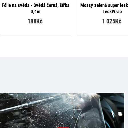
NEJPRODÁVANĚJŠÍ
Fólie na světla - Světlá černá, šířka
Mossy zelená super leskl
0,4m
TeckWrap
188Kč
1 025Kč