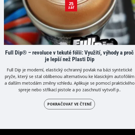
25
zář
Full Dip® – revoluce v tekuté fólii: Využití, výhody a proč
je lepší než Plasti Dip
Full Dip je moderní, elastický ochranný povlak na bázi syntetické
pryže, který se stal oblíbenou alternativou ke klasickým autofóliím
a dalším metodám změny vzhledu. Aplikuje se pomocí praktického
spreje nebo stříkací pistole a po zaschnutí vytvoří p..
POKRAČOVAT VE ČTENÍ