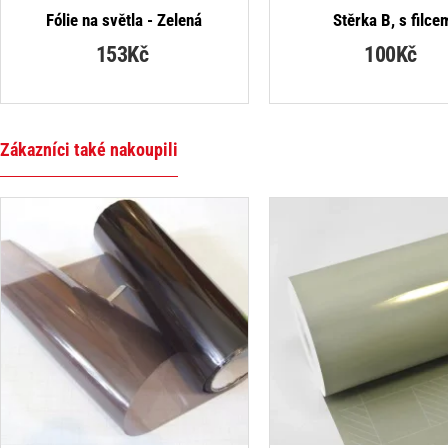
NEJPRO
Fólie na světla - Zelená
Stěrka B, s filce
153Kč
100Kč
Zákazníci také nakoupili