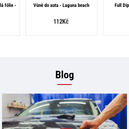
á fólie -
Vůně do auta - Laguna beach
Full Di
112Kč
Blog