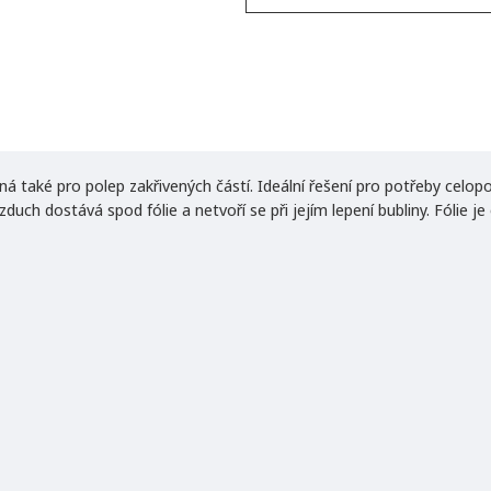
 také pro polep zakřivených částí. Ideální řešení pro potřeby celop
uch dostává spod fólie a netvoří se při jejím lepení bubliny. Fólie j