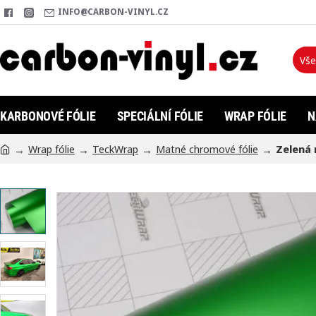
INFO@CARBON-VINYL.CZ
Vše
Hleda
KARBONOVÉ FÓLIE
SPECIÁLNÍ FÓLIE
WRAP FÓLIE
N
Wrap fólie
TeckWrap
Matné chromové fólie
Zelená 
h
o
m
e