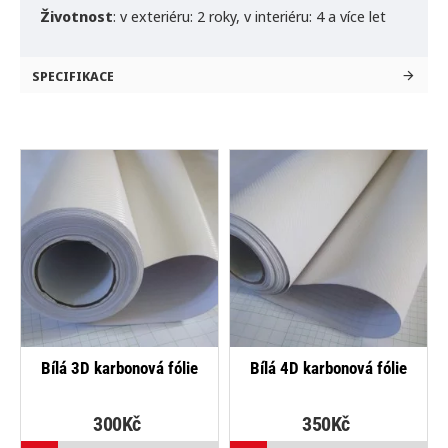
Životnost
:
v exteriéru: 2 roky,
v interiéru: 4 a více let
SPECIFIKACE
NEJPRODÁVANĚJŠÍ
NEJPRODÁVANĚJŠÍ
Bílá 3D karbonová fólie
Bílá 4D karbonová fólie
B
300Kč
350Kč