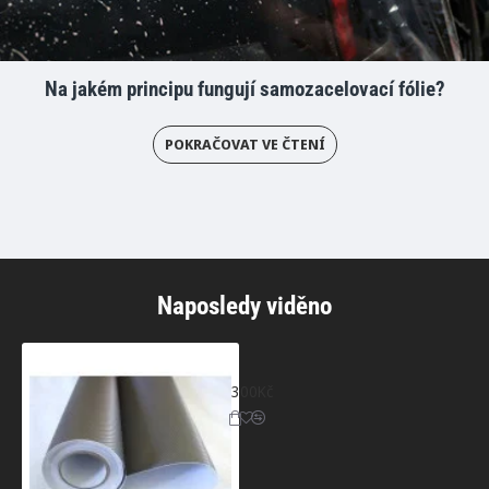
Na jakém principu fungují samozacelovací fólie?
POKRAČOVAT VE ČTENÍ
Naposledy viděno
Šedá 3D karbonová fólie
300Kč