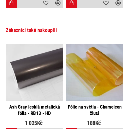
Zákazníci také nakoupili
Ash Gray lesklá metalická
Fólie na světla - Chameleon
P
fólia - RB13 - HD
žlutá
1 025Kč
188Kč