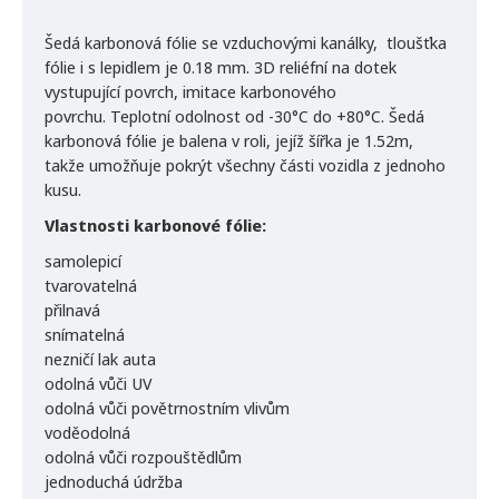
Šedá karbonová fólie se vzduchovými kanálky, tloušťka
fólie i s lepidlem je 0.18 mm. 3D reliéfní na dotek
vystupující povrch, imitace karbonového
povrchu. Teplotní odolnost od -30°C do +80°C. Šedá
karbonová fólie je balena v roli, jejíž šířka je 1.52m,
takže umožňuje pokrýt všechny části vozidla z jednoho
kusu.
Vlastnosti karbonové fólie:
samolepicí
tvarovatelná
přilnavá
snímatelná
nezničí lak auta
odolná vůči UV
odolná vůči povětrnostním vlivům
voděodolná
odolná vůči rozpouštědlům
jednoduchá údržba