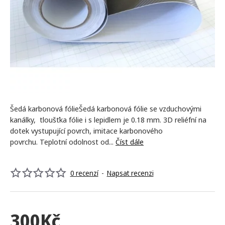
NEJPRODÁVANĚJŠÍ
Šedá karbonová fólieŠedá karbonová fólie se vzduchovými
kanálky, tloušťka fólie i s lepidlem je 0.18 mm. 3D reliéfní na
dotek vystupující povrch, imitace karbonového
povrchu. Teplotní odolnost od...
Číst dále
0 recenzí
-
Napsat recenzi
300Kč