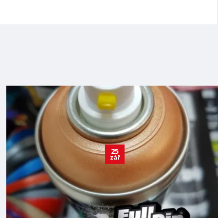
25
zář