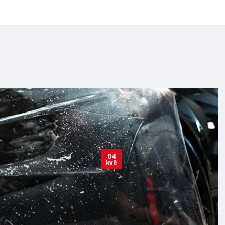
04
kvě