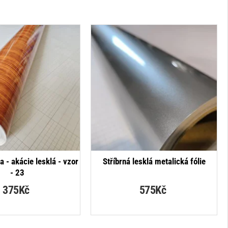
NOVINKA
a - akácie lesklá - vzor
Stříbrná lesklá metalická fólie
- 23
375Kč
575Kč