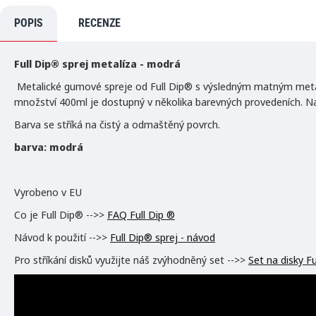
POPIS
RECENZE
Full Dip® sprej metalíza - modrá
Metalické gumové spreje od Full Dip® s výsledným matným metalic
množství 400ml je dostupný v několika barevných provedeních. Na 
Barva se stříká na čistý a odmaštěný povrch.
barva: modrá
Vyrobeno v EU
Co je Full Dip® -->>
FAQ Full Dip ®
Návod k použití -->>
Full Dip® sprej - návod
Pro stříkání disků využijte náš zvýhodněný set -->>
Set na disky F