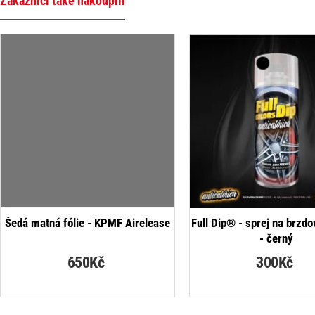
Zákazníci také nakoupili
Šedá matná fólie - KPMF Airelease
Full Dip® - sprej na brzd
- černý
650Kč
300Kč