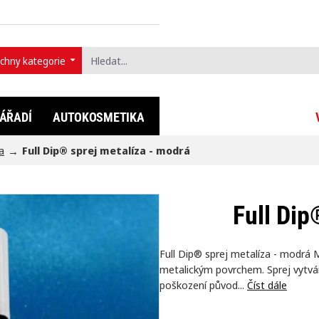
chny kategorie
t...
ÁŘADÍ
AUTOKOSMETIKA
FULLDIP®
LIFESTYLE
a
Full Dip® sprej metalíza - modrá
Full Dip
Full Dip® sprej metalíza - modrá
metalickým povrchem. Sprej vytváří
poškození původ...
Číst dále