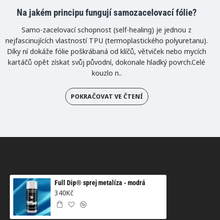
Na jakém principu fungují samozacelovací fólie?
Samo-zacelovací schopnost (self-healing) je jednou z
nejfascinujících vlastností TPU (termoplastického polyuretanu).
Díky ní dokáže fólie poškrábaná od klíčů, větviček nebo mycích
kartáčů opět získat svůj původní, dokonale hladký povrch.Celé
kouzlo n..
POKRAČOVAT VE ČTENÍ
Full Dip® sprej metalíza - modrá
340Kč