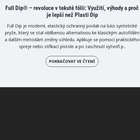
Full Dip® – revoluce v tekuté fólii: Využití, výhody a proč
je lepší než Plasti Dip
Full Dip je moderní, elastický ochranný povlak na bázi syntetické
pryže, který se stal oblíbenou alternativou ke klasickým autofóliím
a dalším metodám změny vzhledu. Aplikuje se pomocí praktického
spreje nebo stříkací pistole a po zaschnutí vytvoří p..
POKRAČOVAT VE ČTENÍ