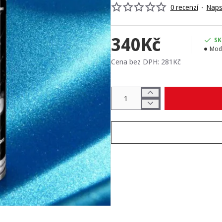
0 recenzí
-
Naps
340Kč
SK
Mod
Cena bez DPH: 281Kč