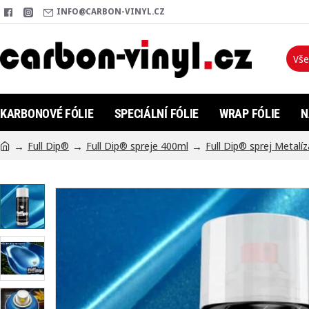
INFO@CARBON-VINYL.CZ
Vše
Hleda
KARBONOVÉ FÓLIE
SPECIÁLNÍ FÓLIE
WRAP FÓLIE
N
Full Dip®
Full Dip® spreje 400ml
Full Dip® sprej Metalíz
h
o
m
e