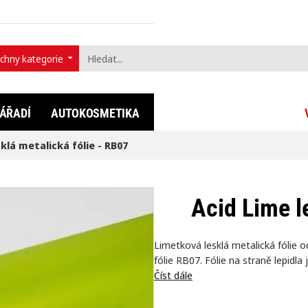
chny kategorie
t...
ÁŘADÍ
AUTOKOSMETIKA
FULLDIP®
LIFESTYLE
klá metalická fólie - RB07
Acid Lime l
Limetková lesklá metalická fólie o
fólie RB07. Fólie na straně lepidla 
Číst dále