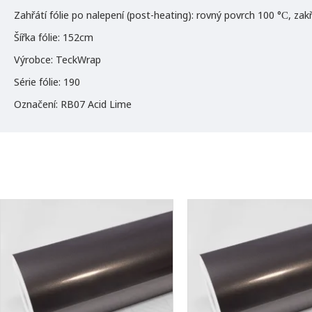
Zahřátí fólie po nalepení (post-heating): rovný povrch 100 °С, za
Šířka fólie: 152cm
Výrobce: TeckWrap
Série fólie: 190
Označení: RB07 Acid Lime