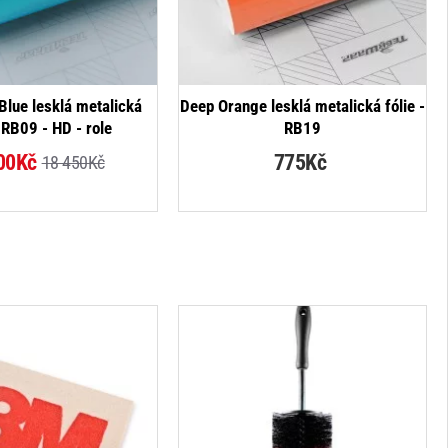
NOVINKA
Blue lesklá metalická
Deep Orange lesklá metalická fólie -
- RB09 - HD - role
RB19
-19%
00Kč
775Kč
18 450Kč