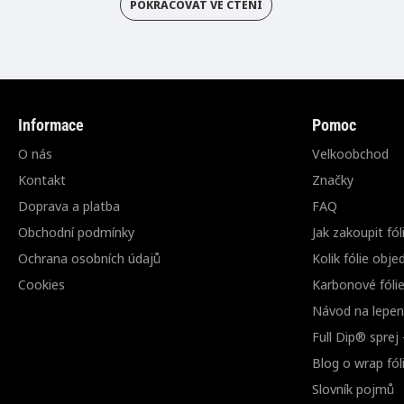
POKRAČOVAT VE ČTENÍ
Informace
Pomoc
O nás
Velkoobchod
Kontakt
Značky
Doprava a platba
FAQ
Obchodní podmínky
Jak zakoupit fól
Ochrana osobních údajů
Kolik fólie obje
Cookies
Karbonové fóli
Návod na lepení
Full Dip® sprej
Blog o wrap fóli
Slovník pojmů