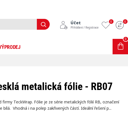
0
0
Účet
Přihlášení / Registrace
0
0 položek - 0Kč
VÝPRODEJ
INFORMACE
BLOG
esklá metalická fólie - RB07
d firmy TeckWrap. Fólie je ze série metalických fólií RB, označení
je bílá. Vhodná i na polep zakřivených částí. Ideální řešení p...