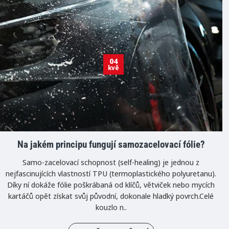
04
kvě
Na jakém principu fungují samozacelovací fólie?
Samo-zacelovací schopnost (self-healing) je jednou z
nejfascinujících vlastností TPU (termoplastického polyuretanu).
Díky ní dokáže fólie poškrábaná od klíčů, větviček nebo mycích
kartáčů opět získat svůj původní, dokonale hladký povrch.Celé
kouzlo n..