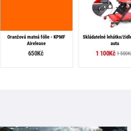
Oranžová matná fólie - KPMF
Skládatelné lehátko/židl
Airelease
autu
650Kč
1 100Kč
1 500K