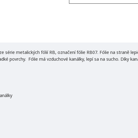
e série metalických fólií RB, označení fólie RB07. Fólie na straně lepi
dké povrchy. Fólie má vzduchové kanálky, lepí sa na sucho. Díky kaná
kanálky