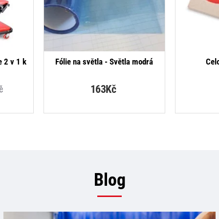
-27%
e 2 v 1 k
Fólie na světla - Světla modrá
Cel
163Kč
č
Blog