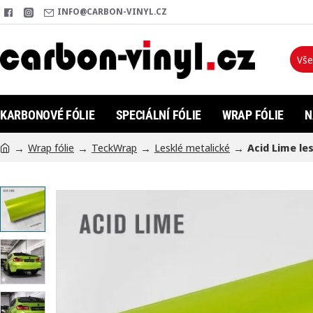
INFO@CARBON-VINYL.CZ
Vše
Hleda
KARBONOVÉ FÓLIE
SPECIÁLNÍ FÓLIE
WRAP FÓLIE
N
Wrap fólie
TeckWrap
Lesklé metalické
Acid Lime les
h
o
m
e