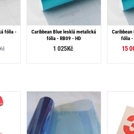
NOVINKA
á fólia -
Caribbean Blue lesklá metalická
Caribbean 
e
fólia - RB09 - HD
fólia 
-19%
1 025Kč
15 0
Kč