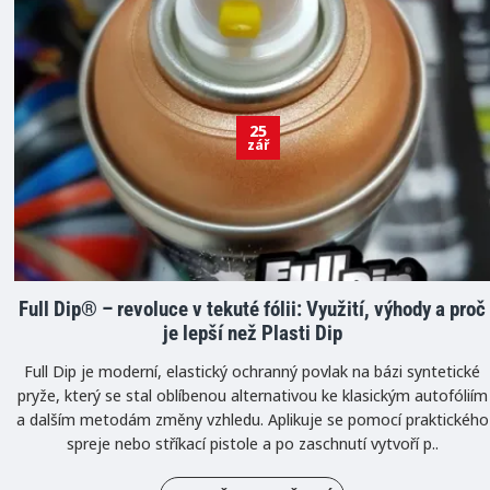
25
zář
Full Dip® – revoluce v tekuté fólii: Využití, výhody a proč
je lepší než Plasti Dip
Full Dip je moderní, elastický ochranný povlak na bázi syntetické
pryže, který se stal oblíbenou alternativou ke klasickým autofóliím
a dalším metodám změny vzhledu. Aplikuje se pomocí praktického
spreje nebo stříkací pistole a po zaschnutí vytvoří p..