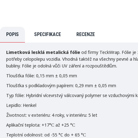
VYPRODÁNO
POPIS
SPECIFIKACE
RECENZE
Limetková
lesklá metalická fólie
od firmy TeckWrap. Fólie je z
potřeby celopolepu vozidla. Vhodná taktéž na všechny pevné a hla
bubliny. Fólie je odolná vůči UV záření a rozpouštědlům.
Tloušťka fólie: 0,15 mm ± 0,05 mm
Tloušťka s podkladovým papírem: 0,29 mm ± 0,05 mm
Typ fólie: Hybridní vícevrstvý válcovaný polymer se vzduchovými 
Lepidlo: Henkel
Životnost: v exteriéru: 4 roky, v interiéru: 5 let
Aplikační teplota: +17°С až +25 °С
Teplotní odolnost: od -55 °C do + 65 °С