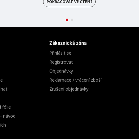
POKRAČOVAT VE ČTENÍ
Zákaznická zóna
Přihlásit se
Registrovat
Objednávky
ie
Reklamace / vrácení zboží
dnat
Zrušení objednávky
e
 fólie
 – návod
ích