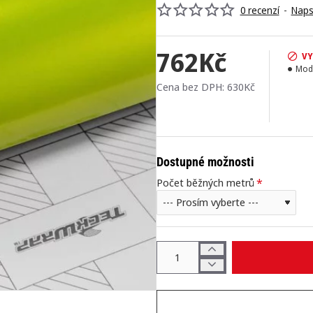
0 recenzí
-
Naps
762Kč
V
Mod
Cena bez DPH: 630Kč
Dostupné možnosti
Počet běžných metrů