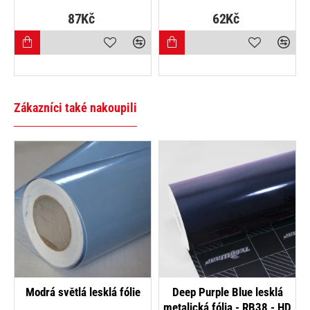
87Kč
62Kč
Zákazníci také nakoupili
Modrá světlá lesklá fólie
Deep Purple Blue lesklá
metalická fólia - RB38 - HD