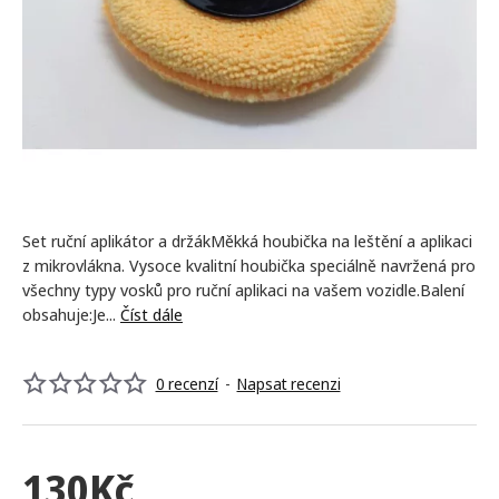
Set ruční aplikátor a držákMěkká houbička na leštění a aplikaci
z mikrovlákna. Vysoce kvalitní houbička speciálně navržená pro
všechny typy vosků pro ruční aplikaci na vašem vozidle.Balení
obsahuje:Je...
Číst dále
0 recenzí
-
Napsat recenzi
130Kč