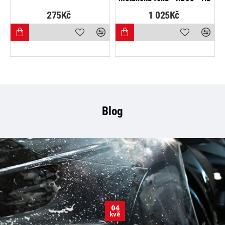
275Kč
1 025Kč
Blog
04
kvě