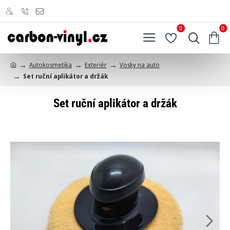
0
0
Autokosmetika
Exteriér
Vosky na auto
h
Set ruční aplikátor a držák
o
m
e
Set ruční aplikátor a držák