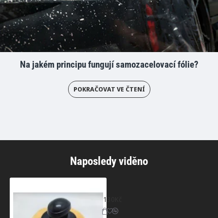
Na jakém principu fungují samozacelovací fólie?
POKRAČOVAT VE ČTENÍ
Naposledy viděno
Set ruční aplikátor a držák
130Kč