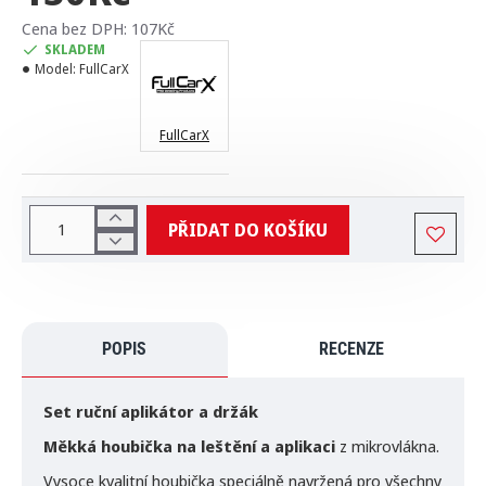
Cena bez DPH: 107Kč
SKLADEM
Model:
FullCarX
FullCarX
PŘIDAT DO KOŠÍKU
POPIS
RECENZE
Set ruční aplikátor a držák
Měkká houbička na leštění a aplikaci
z mikrovlákna.
Vysoce kvalitní houbička speciálně navržená pro všechny