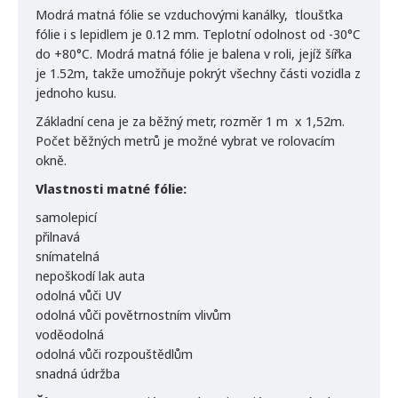
Modrá matná fólie se vzduchovými kanálky, tloušťka
fólie i s lepidlem je 0.12 mm. Teplotní odolnost od -30°C
do +80°C. Modrá matná fólie je balena v roli, jejíž šířka
je 1.52m, takže umožňuje pokrýt všechny části vozidla z
jednoho kusu.
Základní cena je za běžný metr, rozměr 1 m x 1,52m.
Počet běžných metrů je možné vybrat ve rolovacím
okně.
Vlastnosti matné fólie:
samolepicí
přilnavá
snímatelná
nepoškodí lak auta
odolná vůči UV
odolná vůči povětrnostním vlivům
voděodolná
odolná vůči rozpouštědlům
snadná údržba