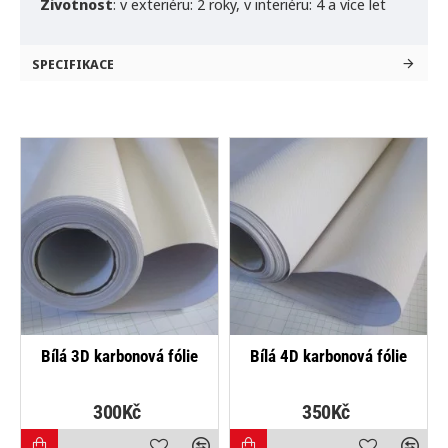
Životnost
:
v exteriéru: 2 roky,
v interiéru: 4 a více let
SPECIFIKACE
NEJPRODÁVANĚJŠÍ
NEJPRODÁVANĚJŠÍ
Bílá 3D karbonová fólie
Bílá 4D karbonová fólie
B
300Kč
350Kč