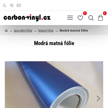
0
0
Speciální fólie
Matné fólie
Modrá matná fólie
h
o
Modrá matná fólie
m
e