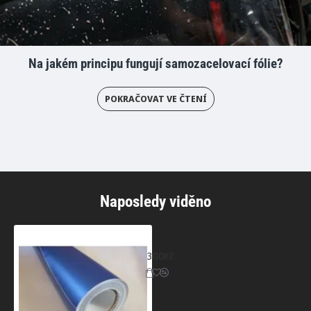
Na jakém principu fungují samozacelovací fólie?
POKRAČOVAT VE ČTENÍ
Naposledy viděno
Modrá matná fólie
300Kč