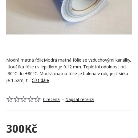
NEJPRODÁVANĚJŠÍ
Modrá matná fólieModrá matná fólie se vzduchovými kanálky,
tloušťka fólie i s lepidlem je 0.12 mm. Teplotní odolnost od
-30°C do +80°C. Modrá matná fólie je balena v roli, jejíž šířka
je 1.52m, t...
Číst dále
0 recenzí
-
Napsat recenzi
300Kč