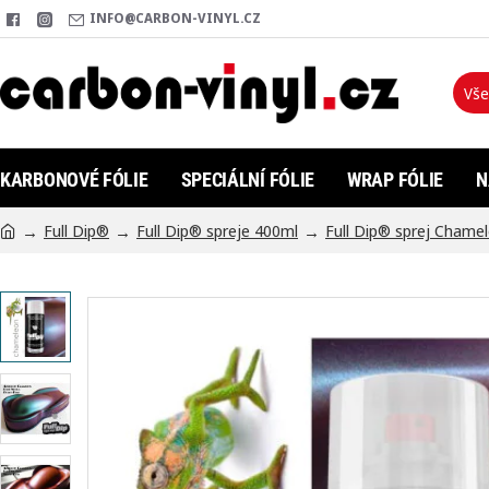
INFO@CARBON-VINYL.CZ
Vše
Hleda
KARBONOVÉ FÓLIE
SPECIÁLNÍ FÓLIE
WRAP FÓLIE
N
Full Dip®
Full Dip® spreje 400ml
Full Dip® sprej Chame
h
o
m
e