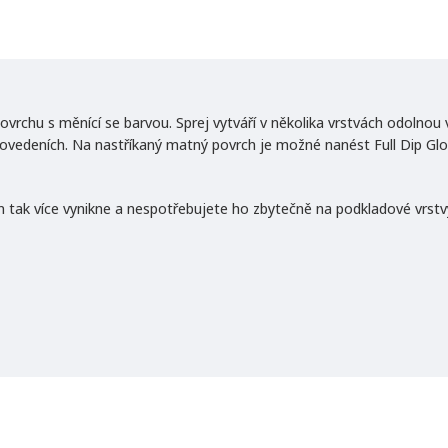
hu s měnící se barvou. Sprej vytváří v několika vrstvách odolnou 
ovedeních. Na nastříkaný matný povrch je možné nanést Full Dip Glos
n tak více vynikne a nespotřebujete ho zbytečně na podkladové vrstv