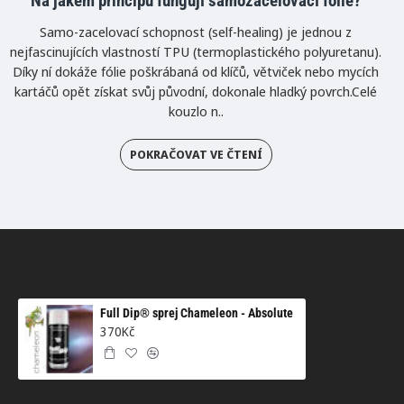
Na jakém principu fungují samozacelovací fólie?
Samo-zacelovací schopnost (self-healing) je jednou z
nejfascinujících vlastností TPU (termoplastického polyuretanu).
Díky ní dokáže fólie poškrábaná od klíčů, větviček nebo mycích
kartáčů opět získat svůj původní, dokonale hladký povrch.Celé
kouzlo n..
POKRAČOVAT VE ČTENÍ
Full Dip® sprej Chameleon - Absolute
370Kč