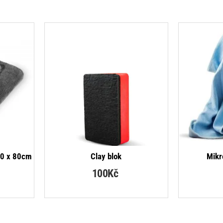
-19%
50 x 80cm
Clay blok
Mikr
100Kč