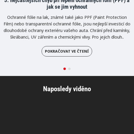
5. nejčastějších chyb při lepení ochranných fólií (PPF) a
jak se jim vyhnout
Ochranné fólie na lak, známé také jako PPF (Paint Protection
Film) nebo transparentní ochranné fólie, jsou nejlepší investicí do
dlouhodobé ochrany exteriéru vašeho auta. Chrání před kamínky,
škrábanci, UV zářením a chemickými vlivy. Pro jejich dlouh..
POKRAČOVAT VE ČTENÍ
Naposledy viděno