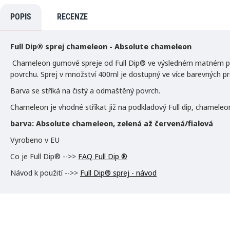
POPIS
RECENZE
Full Dip® sprej chameleon - Absolute chameleon
Chameleon gumové spreje od Full Dip® ve výsledném matném povrc
povrchu. Sprej v množství 400ml je dostupný ve více barevných pr
Barva se stříká na čistý a odmaštěný povrch.
Chameleon je vhodné stříkat již na podkladový Full dip, chameleo
barva: Absolute chameleon, zelená až červená/fialová
Vyrobeno v EU
Co je Full Dip® -->>
FAQ Full Dip ®
Návod k použití -->>
Full Dip® sprej - návod