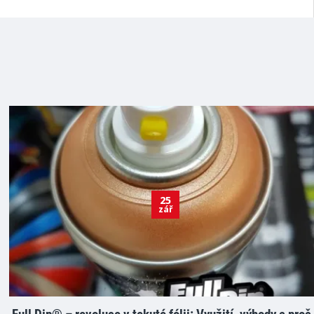
25
zář