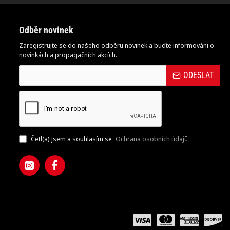
Odběr novinek
Zaregistrujte se do našeho odběru novinek a buďte informováni o
novinkách a propagačních akcích.
ODESLAT
Četl(a) jsem a souhlasím se
Ochrana osobních údajů