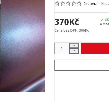
0 recenzí
-
Naps
370Kč
SK
Mod
Cena bez DPH: 306Kč