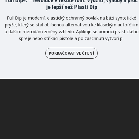
Full Dip® – revoluce v tekuté fólii: Využití, výhody a proč
je lepší než Plasti Dip
Full Dip je moderní, elastický ochranný povlak na bázi syntetické
pryže, který se stal oblíbenou alternativou ke klasickým autofóliím
a dalším metodám změny vzhledu. Aplikuje se pomocí praktického
spreje nebo stříkací pistole a po zaschnutí vytvoří p..
POKRAČOVAT VE ČTENÍ