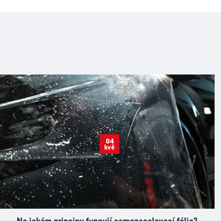
04
kvě