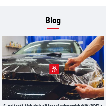
Blog
30
zář