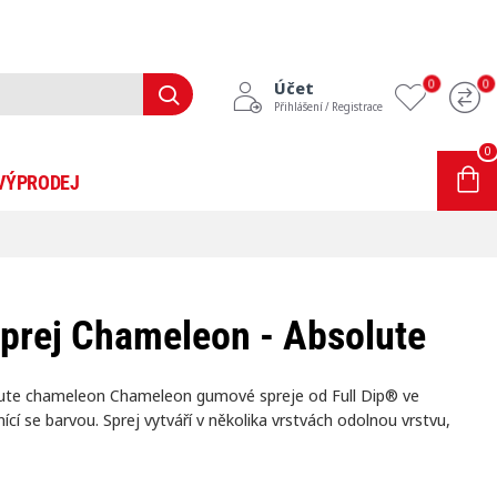
0
0
Účet
Přihlášení / Registrace
0
0 položek - 0Kč
VÝPRODEJ
INFORMACE
BLOG
sprej Chameleon - Absolute
lute chameleon Chameleon gumové spreje od Full Dip® ve
 se barvou. Sprej vytváří v několika vrstvách odolnou vrstvu,