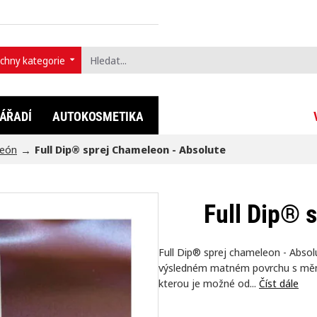
chny kategorie
t...
ÁŘADÍ
AUTOKOSMETIKA
FULLDIP®
LIFESTYLE
león
Full Dip® sprej Chameleon - Absolute
Full Dip® 
Full Dip® sprej chameleon - Abso
výsledném matném povrchu s měnící
kterou je možné od...
Číst dále