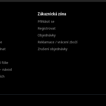
Zákaznická zóna
Přihlásit se
Registrovat
Objednávky
ie
Reklamace / vrácení zboží
dnat
Zrušení objednávky
e
 fólie
 – návod
ích