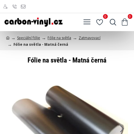
0
0
Speciální fólie
Fólie na světla
Zatmavovací
h
Fólie na světla - Matná černá
o
m
e
Fólie na světla - Matná černá