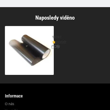
Naposledy viděno
Fólie na světla - Matná černá
163Kč
Informace
O nás