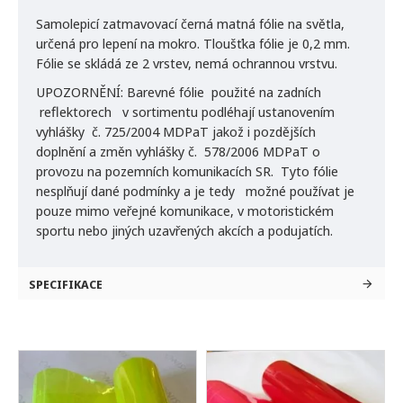
Samolepicí zatmavovací černá matná fólie na světla,
určená pro lepení na mokro. Tloušťka fólie je 0,2 mm.
Fólie se skládá ze 2 vrstev, nemá ochrannou vrstvu.
UPOZORNĚNÍ:
Barevné fólie použité na zadních
reflektorech v sortimentu podléhají ustanovením
vyhlášky č. 725/2004 MDPaT jakož i pozdějších
doplnění a změn vyhlášky č. 578/2006 MDPaT o
provozu na pozemních komunikacích SR. Tyto fólie
nesplňují dané podmínky a je tedy možné používat je
pouze mimo veřejné komunikace, v motoristickém
sportu nebo jiných uzavřených akcích a podujatích.
SPECIFIKACE