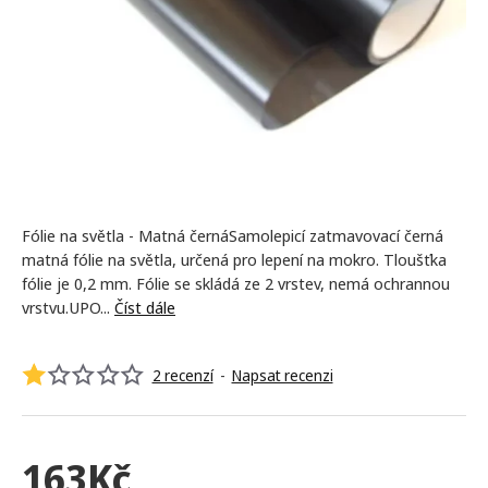
NEJPRODÁVANĚJŠÍ
Fólie na světla - Matná černáSamolepicí zatmavovací černá
matná fólie na světla, určená pro lepení na mokro. Tloušťka
fólie je 0,2 mm. Fólie se skládá ze 2 vrstev, nemá ochrannou
vrstvu.UPO...
Číst dále
2 recenzí
-
Napsat recenzi
163Kč