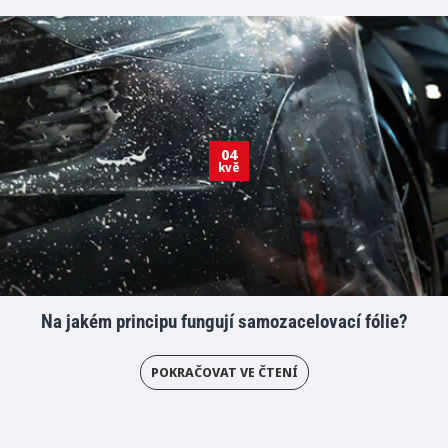
04
kvě
Na jakém principu fungují samozacelovací fólie?
POKRAČOVAT VE ČTENÍ