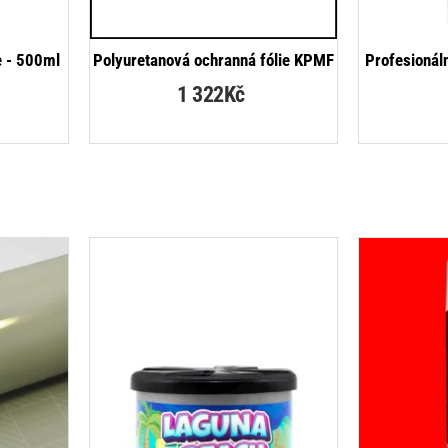
NOVINKA
e - 500ml
Polyuretanová ochranná fólie KPMF
Profesionál
1 322Kč