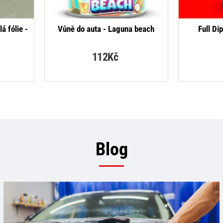
á fólie -
Vůně do auta - Laguna beach
Full Di
112Kč
Blog