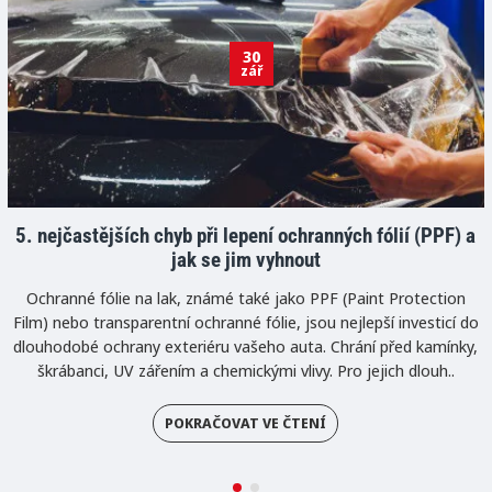
30
zář
5. nejčastějších chyb při lepení ochranných fólií (PPF) a
jak se jim vyhnout
Ochranné fólie na lak, známé také jako PPF (Paint Protection
Film) nebo transparentní ochranné fólie, jsou nejlepší investicí do
dlouhodobé ochrany exteriéru vašeho auta. Chrání před kamínky,
škrábanci, UV zářením a chemickými vlivy. Pro jejich dlouh..
POKRAČOVAT VE ČTENÍ