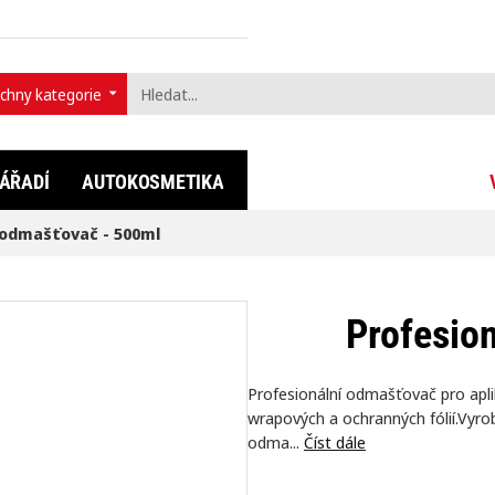
chny kategorie
t...
ÁŘADÍ
AUTOKOSMETIKA
FULLDIP®
LIFESTYLE
 odmašťovač - 500ml
Profesio
Profesionální odmašťovač pro aplik
wrapových a ochranných fólií.Vyrobe
odma...
Číst dále