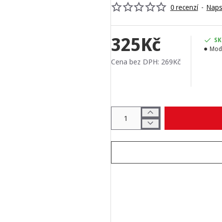
0 recenzí
-
Naps
325Kč
SK
Mod
Cena bez DPH: 269Kč