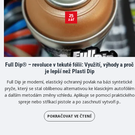
25
zář
Full Dip® – revoluce v tekuté fólii: Využití, výhody a proč
je lepší než Plasti Dip
Full Dip je moderní, elastický ochranný povlak na bázi syntetické
pryže, který se stal oblíbenou alternativou ke klasickým autofóliím
a dalším metodám změny vzhledu. Aplikuje se pomocí praktického
spreje nebo stříkací pistole a po zaschnutí vytvoří p..
POKRAČOVAT VE ČTENÍ