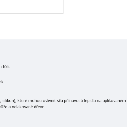
NOVINKA
fólií.
ek.
 silikon), které mohou ovlivnit sílu přilnavosti lepidla na aplikovaném
ůže a nelakované dřevo.