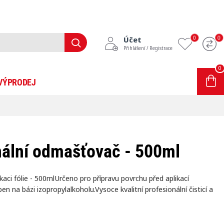
0
0
Účet
Přihlášení / Registrace
0
0 položek - 0Kč
VÝPRODEJ
INFORMACE
BLOG
nální odmašťovač - 500ml
aci fólie - 500mlUrčeno pro přípravu povrchu před aplikací
n na bázi izopropylalkoholu.Vysoce kvalitní profesionální čisticí a