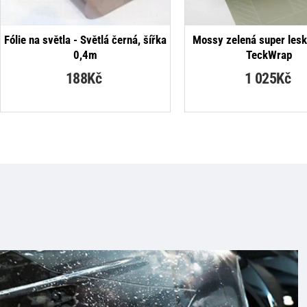
NEJPRODÁVANĚJŠÍ
Fólie na světla - Světlá černá, šířka
Mossy zelená super leskl
0,4m
TeckWrap
188Kč
1 025Kč