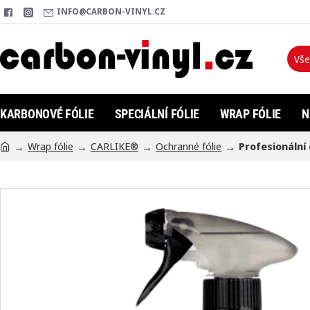
INFO@CARBON-VINYL.CZ
Vše
Hleda
KARBONOVÉ FÓLIE
SPECIÁLNÍ FÓLIE
WRAP FÓLIE
N
Wrap fólie
CARLIKE®
Ochranné fólie
Profesionální
h
o
m
e