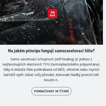
04
kvě
Na jakém principu fungují samozacelovací fólie?
Samo-zacelovací schopnost (self-healing) je jednou z
nejfascinujících vlastností TPU (termoplastického polyuretanu).
Díky ní dokáže fólie poškrábaná od klíčů, větviček nebo mycích
kartáčů opět získat svůj původní, dokonale hladký povrch.Celé
kouzlo n..
POKRAČOVAT VE ČTENÍ