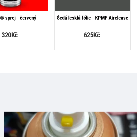
p® sprej - červený
Šedá lesklá fólie - KPMF Airelease
320Kč
625Kč