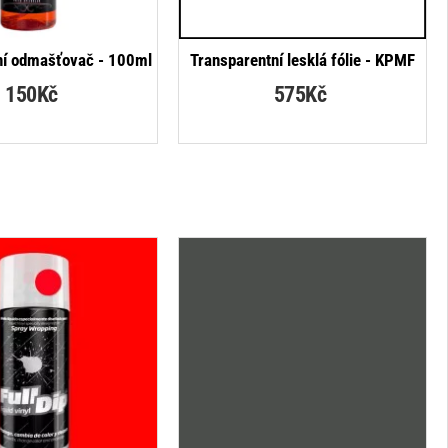
NOVINKA
NEJPRODÁVANĚJŠÍ
ní odmašťovač - 100ml
Transparentní lesklá fólie - KPMF
150Kč
575Kč