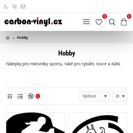
0
0
Hobby
h
o
Hobby
m
e
Nálepky pro milovníky sportu, také pro rybáře, lovce a další.
0