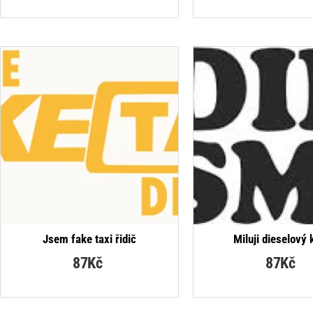
Jsem fake taxi řidič
Miluji dieselový 
87Kč
87Kč