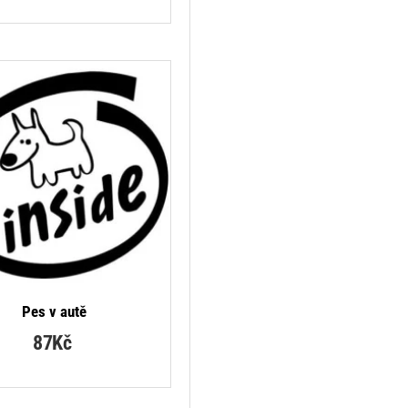
Pes v autě
87Kč