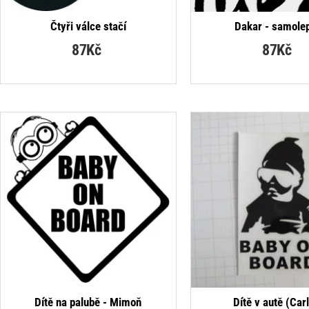
NEJPRODÁVANĚJŠÍ
NEJP
Čtyři válce stačí
Dakar - samole
87Kč
87Kč
NEJP
Dítě na palubě - Mimoň
Dítě v autě (Car