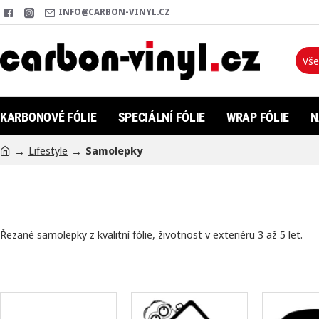
INFO@CARBON-VINYL.CZ
Vše
Hleda
KARBONOVÉ FÓLIE
SPECIÁLNÍ FÓLIE
WRAP FÓLIE
N
Lifestyle
Samolepky
h
o
m
e
Řezané samolepky z kvalitní fólie, životnost v exteriéru 3 až 5 let.