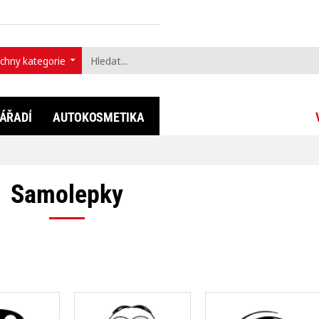
chny kategorie
t...
ÁŘADÍ
AUTOKOSMETIKA
FULLDIP®
LIFESTYLE
Samolepky