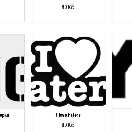
87Kč
RODÁVANĚJŠÍ
lepka
I love haters
87Kč