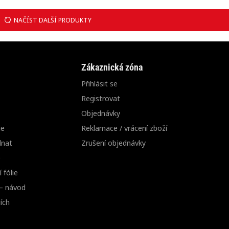
NAČÍST DALŠÍ PRODUKTY
Zákaznická zóna
Přihlásit se
Registrovat
Objednávky
ie
Reklamace / vrácení zboží
dnat
Zrušení objednávky
e
 fólie
 – návod
ích