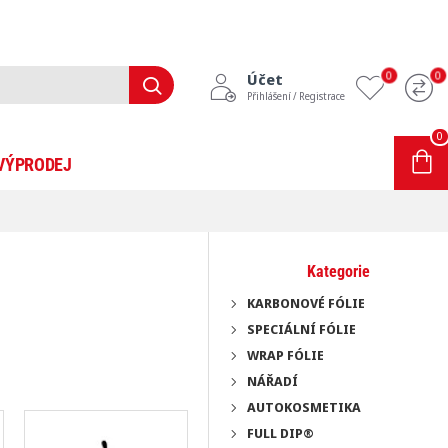
0
0
Účet
Přihlášení / Registrace
0
0 položek - 0Kč
VÝPRODEJ
INFORMACE
BLOG
Kategorie
KARBONOVÉ FÓLIE
SPECIÁLNÍ FÓLIE
WRAP FÓLIE
NÁŘADÍ
AUTOKOSMETIKA
FULL DIP®