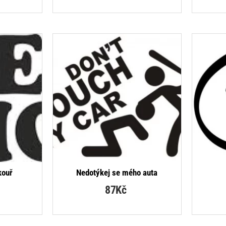
kouř
Nedotýkej se mého auta
87Kč