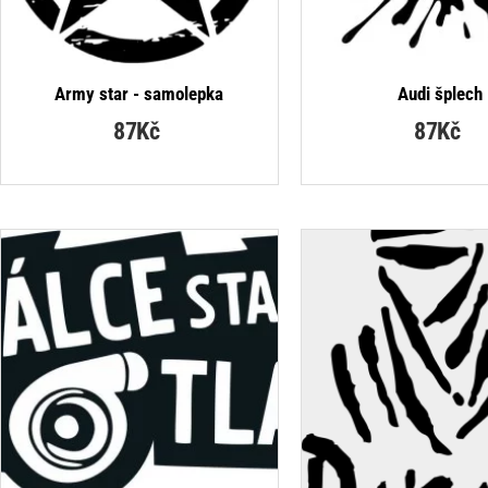
Army star - samolepka
Audi šplech
87Kč
87Kč