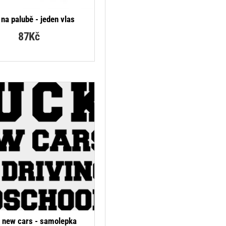
 na palubě - jeden vlas
87Kč
 new cars - samolepka