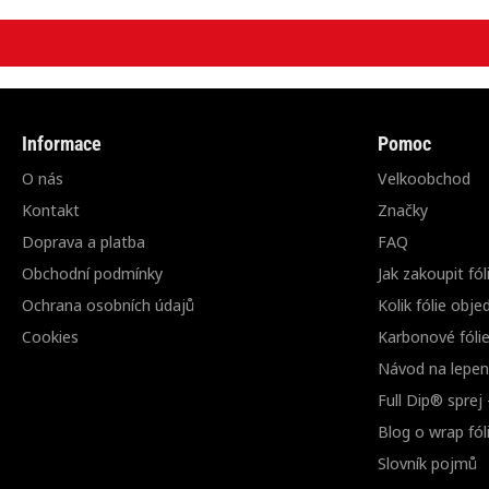
Informace
Pomoc
O nás
Velkoobchod
Kontakt
Značky
Doprava a platba
FAQ
Obchodní podmínky
Jak zakoupit fól
Ochrana osobních údajů
Kolik fólie obje
Cookies
Karbonové fóli
Návod na lepení
Full Dip® sprej
Blog o wrap fóli
Slovník pojmů