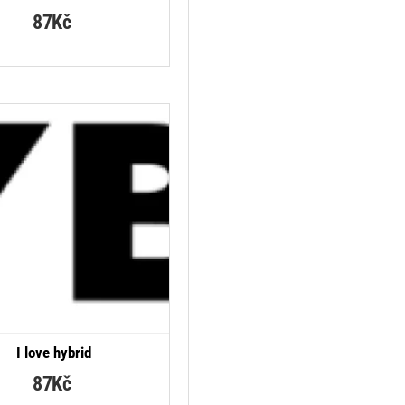
87Kč
I love hybrid
87Kč