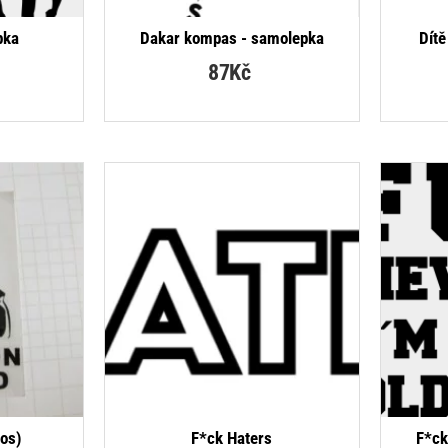
RODÁVANĚJŠÍ
pka
Dakar kompas - samolepka
Dítě
87Kč
RODÁVANĚJŠÍ
los)
F*ck Haters
F*ck