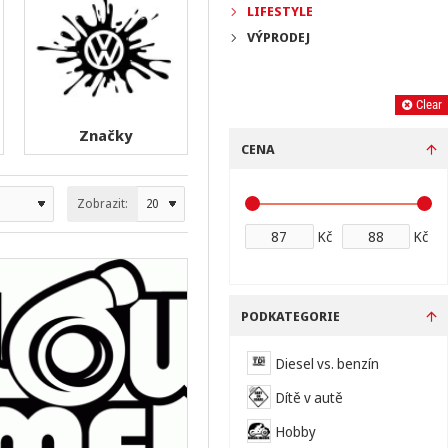
LIFESTYLE
VÝPRODEJ
Filter
Clear
Značky
CENA
Zobrazit:
Kč
Kč
PODKATEGORIE
Diesel vs. benzín
Dítě v autě
Hobby