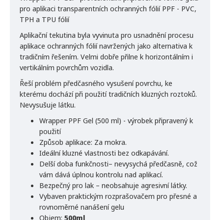
pro aplikaci transparentních ochranných fólií PPF - PVC,
TPH a TPU fólií
Aplikační tekutina byla vyvinuta pro usnadnění procesu
aplikace ochranných fólií navržených jako alternativa k
tradičním řešením. Velmi dobře přilne k horizontálním i
vertikálním povrchům vozidla.
Řeší problém předčasného vysušení povrchu, ke
kterému dochází při použití tradičních kluzných roztoků.
Nevysušuje látku.
Wrapper PPF Gel (500 ml) - výrobek připravený k
použití
Způsob aplikace: Za mokra.
Ideální kluzné vlastnosti bez odkapávání.
Delší doba funkčnosti– nevysychá předčasně, což
vám dává úplnou kontrolu nad aplikací.
Bezpečný pro lak – neobsahuje agresivní látky.
Vybaven praktickým rozprašovačem pro přesné a
rovnoměrné nanášení gelu
Objem:
500ml