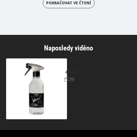
POKRAČOVAT VE ČTENÍ
Naposledy viděno
Aplikační gel na PPF fólie - 500ml
425Kč