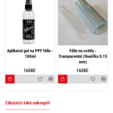
NOVINKA
NEJPRODÁVANĚJŠÍ
Aplikační gel na PPF fólie -
Fólie na světla -
100ml
Transparentní (tloušťka 0,15
mm)
165Kč
163Kč
Zákazníci také nakoupili