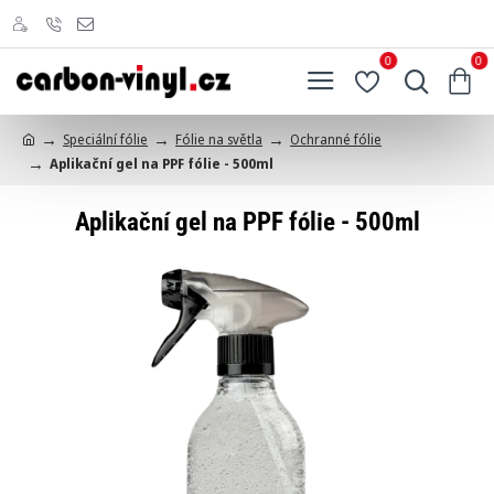
0
0
Speciální fólie
Fólie na světla
Ochranné fólie
h
Aplikační gel na PPF fólie - 500ml
o
m
e
Aplikační gel na PPF fólie - 500ml