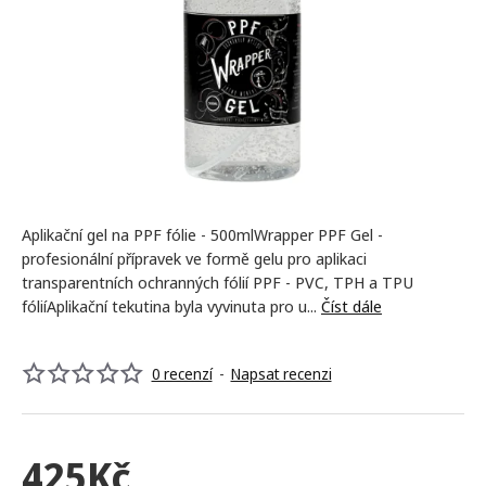
NOVINKA
Aplikační gel na PPF fólie - 500mlWrapper PPF Gel -
profesionální přípravek ve formě gelu pro aplikaci
transparentních ochranných fólií PPF - PVC, TPH a TPU
fóliíAplikační tekutina byla vyvinuta pro u...
Číst dále
0 recenzí
-
Napsat recenzi
425Kč