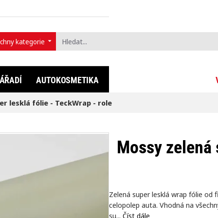
chny kategorie
t...
ÁŘADÍ
AUTOKOSMETIKA
FULLDIP®
LIFESTYLE
r lesklá fólie - TeckWrap - role
Mossy zelená s
Zelená super lesklá wrap fólie od 
celopolep auta. Vhodná na všechny
su...
Číst dále