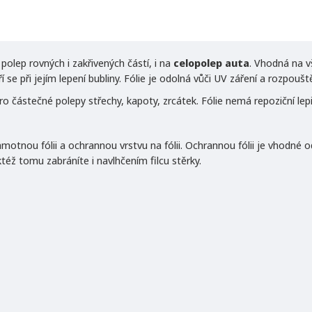
-19%
olep rovných i zakřivených částí, i na
celopolep auta
. Vhodná na v
se při jejím lepení bubliny. Fólie je odolná vůči UV záření a rozpouště
 pro částečné polepy střechy, kapoty, zrcátek. Fólie nemá repoziční lepi
samotnou fólii a ochrannou vrstvu na fólii. Ochrannou fólii je vhodné 
též tomu zabráníte i navlhčením filcu stěrky.