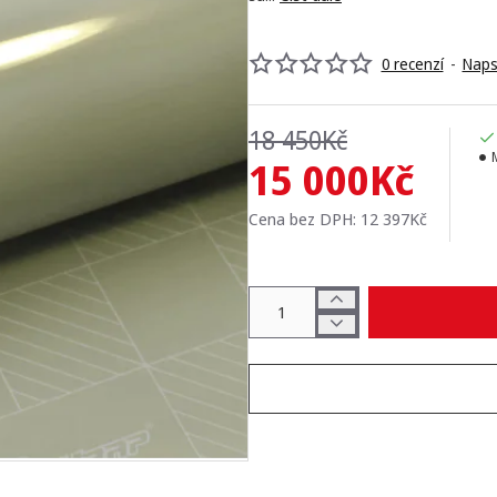
0 recenzí
-
Naps
18 450Kč
15 000Kč
Cena bez DPH: 12 397Kč
NOVINKA