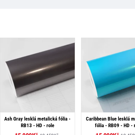
NOVINKA
Ash Gray lesklá metalická fólia -
Caribbean Blue lesklá m
RB13 - HD - role
fólia - RB09 - HD - 
-19%