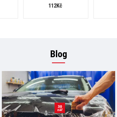
112Kč
Blog
30
zář