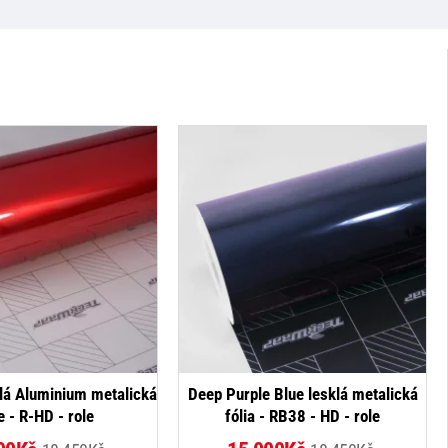
NOVINKA
NOVINKA
lá Aluminium metalická
Deep Purple Blue lesklá metalická
e - R-HD - role
fólia - RB38 - HD - role
-19%
-19%