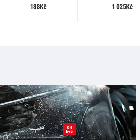
188Kč
1 025Kč
04
kvě