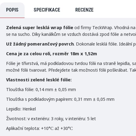
POPIS
SPECIFIKACE
RECENZE
Zelená super lesklá wrap fólie
od firmy TeckWrap. Vhodná na p
se na sucho. Díky kanálkům se vzduch dostává zpod fólie a netvoří 
Už žádný pomerančový povrch
. Dokonale lesklá fólie. Ideální
Cena je za celou roli, rozměr 18m x 1,52m
Fólie je třívrstvá, má podkladovou tvrdou fólii na straně lepidla, 
možné fólii tvarovat. Předejdete tak možnosti fólii poškrábat. Tak
Vlastnosti zelené lesklé fólie:
Tloušťka fólie: 0,14 mm ± 0,05 mm
Tloušťka s podkladovým papírem: 0,31 mm ± 0,05 mm
Lepidlo: Henkel
Životnost: v exteriéru: 3 roky, v interiéru: 5 let
Aplikační teplota: +10°С až +30°С