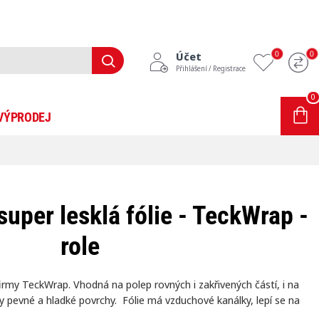
0
0
Účet
Přihlášení / Registrace
0
0 položek - 0Kč
VÝPRODEJ
INFORMACE
BLOG
uper lesklá fólie - TeckWrap -
role
firmy TeckWrap. Vhodná na polep rovných i zakřivených částí, i na
 pevné a hladké povrchy. Fólie má vzduchové kanálky, lepí se na