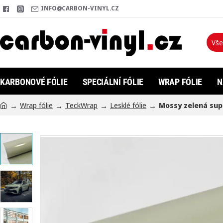
INFO@CARBON-VINYL.CZ
Vše
Hleda
KARBONOVÉ FÓLIE
SPECIÁLNÍ FÓLIE
WRAP FÓLIE
N
Wrap fólie
TeckWrap
Lesklé fólie
Mossy zelená supe
h
o
m
e