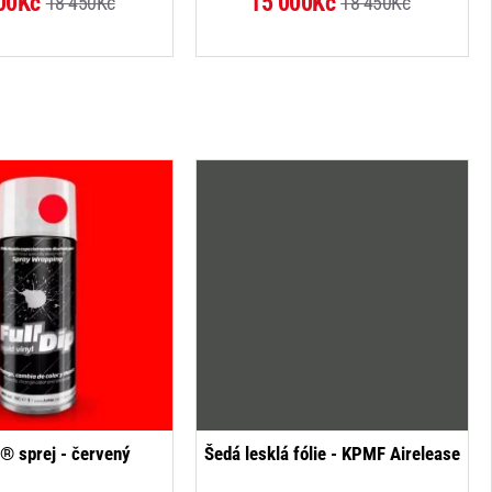
00Kč
15 000Kč
18 450Kč
18 450Kč
p® sprej - červený
Šedá lesklá fólie - KPMF Airelease