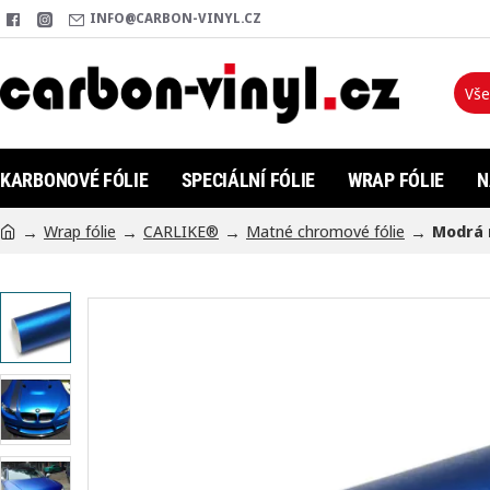
INFO@CARBON-VINYL.CZ
Vše
Hleda
KARBONOVÉ FÓLIE
SPECIÁLNÍ FÓLIE
WRAP FÓLIE
N
Wrap fólie
CARLIKE®
Matné chromové fólie
Modrá 
h
o
m
e