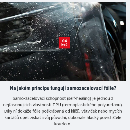
04
kvě
Na jakém principu fungují samozacelovací fólie?
Samo-zacelovací schopnost (self-healing) je jednou z
nejfascinujících vlastností TPU (termoplastického polyuretanu).
Díky ní dokáže fólie poškrábaná od klíčů, větviček nebo mycích
kartáčů opět získat svůj původní, dokonale hladký povrch.Celé
kouzlo n..