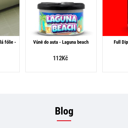
á fólie -
Vůně do auta - Laguna beach
Full Di
112Kč
Blog