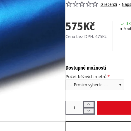
0 recenzí
-
Naps
575Kč
SK
Mod
Cena bez DPH: 475Kč
Dostupné možnosti
Počet běžných metrů