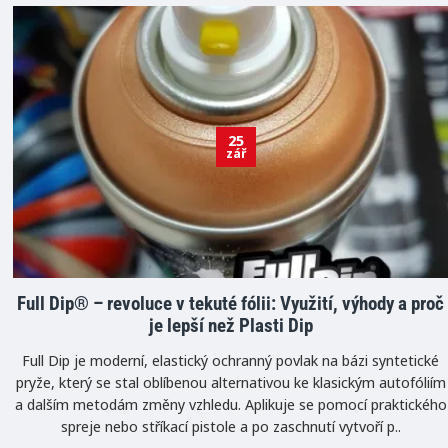
25
zář
Full Dip® – revoluce v tekuté fólii: Využití, výhody a proč
je lepší než Plasti Dip
Full Dip je moderní, elastický ochranný povlak na bázi syntetické
pryže, který se stal oblíbenou alternativou ke klasickým autofóliím
a dalším metodám změny vzhledu. Aplikuje se pomocí praktického
spreje nebo stříkací pistole a po zaschnutí vytvoří p..