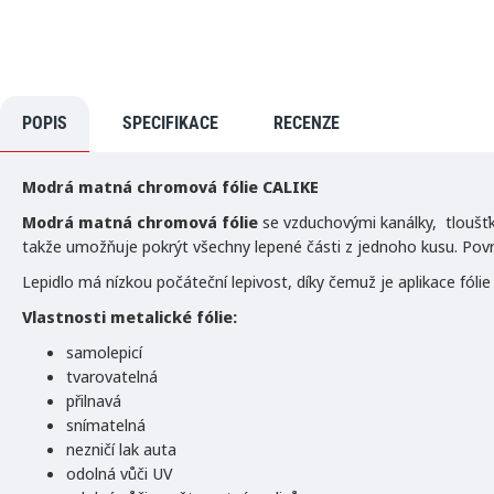
POPIS
SPECIFIKACE
RECENZE
Modrá matná chromová fólie CALIKE
Modrá matná chromová fólie
se vzduchovými kanálky, tloušťka
takže umožňuje pokrýt všechny lepené části z jednoho kusu. Povrc
Lepidlo má nízkou počáteční lepivost, díky čemuž je aplikace fóli
Vlastnosti metalické fólie:
samolepicí
tvarovatelná
přilnavá
snímatelná
nezničí lak auta
odolná vůči UV