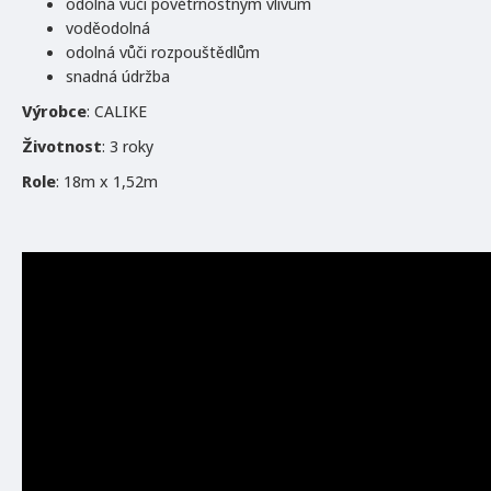
odolná vůči povětrnostným vlivům
voděodolná
odolná vůči rozpouštědlům
snadná údržba
Výrobce
: CALIKE
Životnost
: 3 roky
Role
: 18m x 1,52m