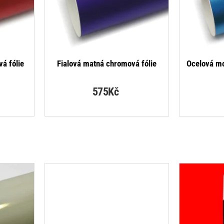
NOVINKA
á fólie
Fialová matná chromová fólie
Ocelová m
575Kč