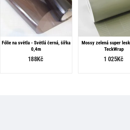
NEJPRODÁVANĚJŠÍ
Fólie na světla - Světlá černá, šířka
Mossy zelená super leskl
0,4m
TeckWrap
188Kč
1 025Kč