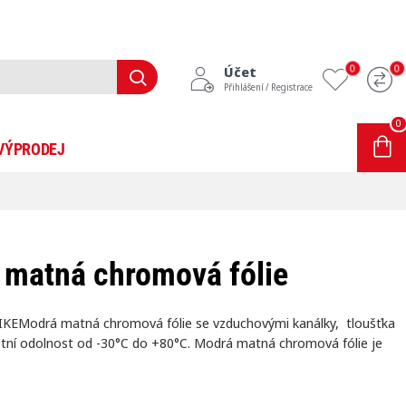
0
0
Účet
Přihlášení / Registrace
0
0 položek - 0Kč
VÝPRODEJ
INFORMACE
BLOG
 matná chromová fólie
KEModrá matná chromová fólie se vzduchovými kanálky, tloušťka
plotní odolnost od -30°C do +80°C. Modrá matná chromová fólie je