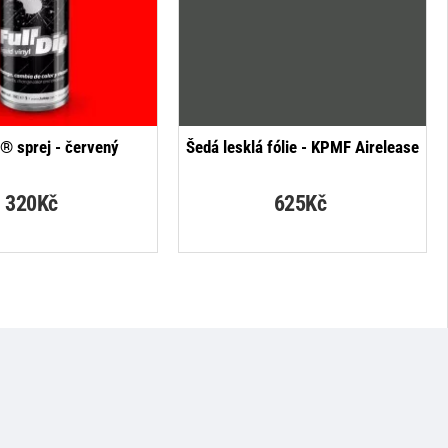
p® sprej - červený
Šedá lesklá fólie - KPMF Airelease
320Kč
625Kč