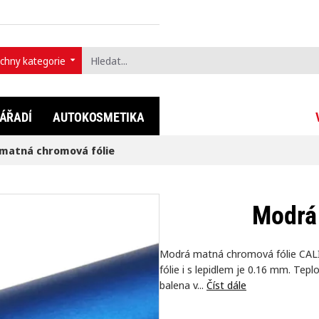
chny kategorie
t...
ÁŘADÍ
AUTOKOSMETIKA
FULLDIP®
LIFESTYLE
matná chromová fólie
Modrá
Modrá matná chromová fólie CALI
fólie i s lepidlem je 0.16 mm. Te
balena v...
Číst dále