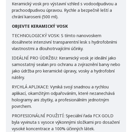
Keramický vosk pro výstavní vzhled s vodoodpudivou a
prachoodpudivou úpravou. Rychle a bezpečně leští a
chrání karoserii (500 ml).
OBJEVTE KERAMICKÝ VOSK
TECHNOLOGICKÝ VOSK: S tímto nanovoskem
dosáhnete intenzivní transparentní lesk s hydrofobními
vlastnostmi a dlouhotrvajícími účinky.
IDEÁLNÍ PRO ÚDRŽBU: Keramický vosk je ideální jako
samostatný sealan pro ochranu a zvýraznění barvy nebo
jako údržba pro keramické úpravy, vosky a hydrofobní
nátěry.
RYCHLÁ APLIKACE: Vyniká svojí snadnou a rychlou
aplikací, okamžitým odpařováním, které nezanechává
hologramy ani zbytky, a profesionálním jednotným
povrchem.
PROFESIONÁLNÍ POUŽITÍ: Speciální řada FCX GOLD
byla vyvinuta s vysoce výkonnými složkami pro dosažení
vysoké koncentrace a 100% účinných látek.