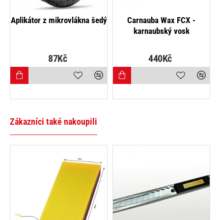
Crystal Wax - Ceramic &
Quick Detailer FCX - detailer
Hydrophobic Wax FCX -
keramický vosk
725Kč
240Kč
Zákazníci také nakoupili