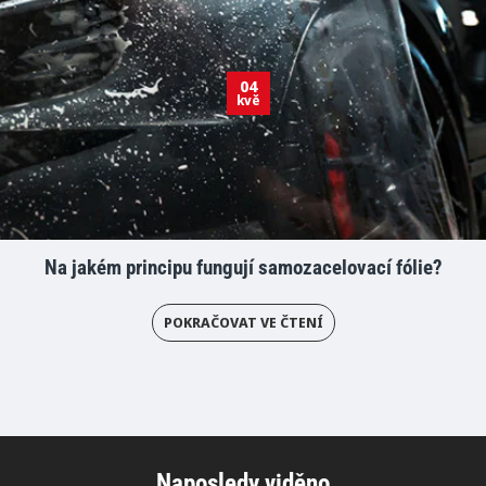
04
kvě
Na jakém principu fungují samozacelovací fólie?
POKRAČOVAT VE ČTENÍ
Naposledy viděno