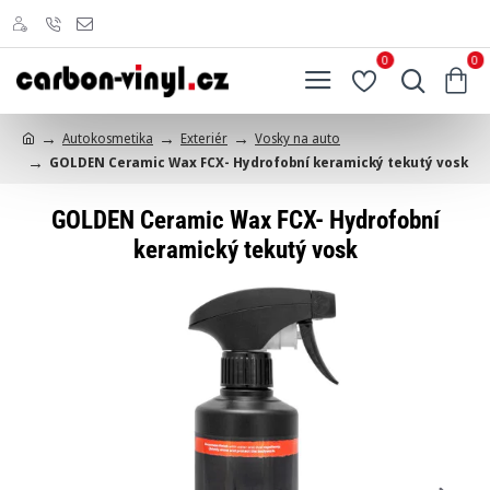
0
0
Autokosmetika
Exteriér
Vosky na auto
h
GOLDEN Ceramic Wax FCX- Hydrofobní keramický tekutý vosk
o
m
e
GOLDEN Ceramic Wax FCX- Hydrofobní
keramický tekutý vosk