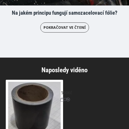
Na jakém principu fungují samozacelovací fólie?
POKRAČOVAT VE ČTENÍ
Naposledy viděno
Černá lesklá dechromovací fólie - 10m x
500Kč