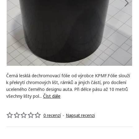
NEJPRODÁVANĚJŠÍ
Černá lesklá dechromovací fólie od výrobce KPMF.Fólie slouží
k překrytí chromových lišt, rámků a jiných částí, pro docílení
uceleného černého designu auta. Při délce pásu až 10 metrů
všechny lišty pol...
Číst dále
0 recenzí
-
Napsat recenzi