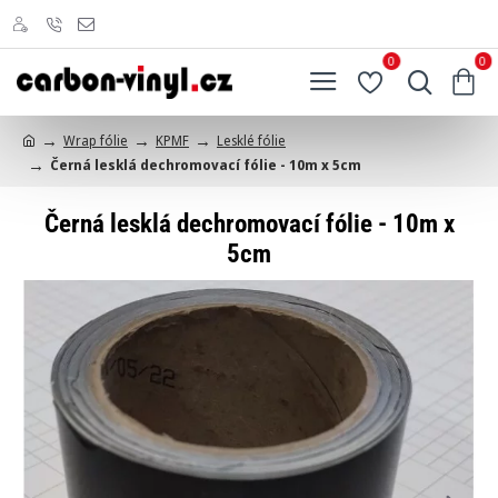
0
0
Wrap fólie
KPMF
Lesklé fólie
h
Černá lesklá dechromovací fólie - 10m x 5cm
o
m
e
Černá lesklá dechromovací fólie - 10m x
5cm