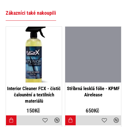
Zákazníci také nakoupili
íbrná lesklá fólie - KPMF
Cementově šedá matná fólie
Če
Airelease
650Kč
300Kč