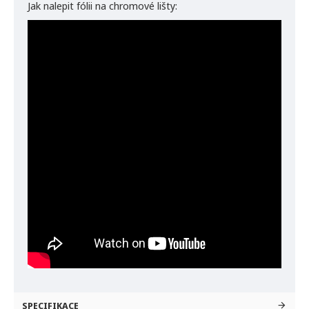
Jak nalepit fólii na chromové lišty:
SPECIFIKACE