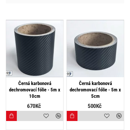
NEJPRODÁVANĚJŠÍ
nová
Černá lesklá dechromovací
Černá matná dechrom
ie - 5m x
fólie - 10m x 10cm
fólie - 10m x 10c
700Kč
700Kč