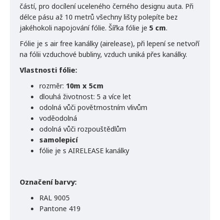
částí, pro docílení uceleného černého designu auta. Při
délce pásu až 10 metrů všechny lišty polepíte bez
jakéhokoli napojování fólie. Šířka fólie je
5 cm
.
Fólie je s air free kanálky (airelease), při lepení se netvoří
na fólii vzduchové bubliny, vzduch uniká přes kanálky.
Vlastnosti fólie:
rozměr:
10m x 5cm
dlouhá životnost: 5 a více let
odolná vůči povětrnostním vlivům
voděodolná
odolná vůči rozpouštědlům
samolepicí
fólie je s AIRELEASE kanálky
Označení barvy:
RAL 9005
Pantone 419