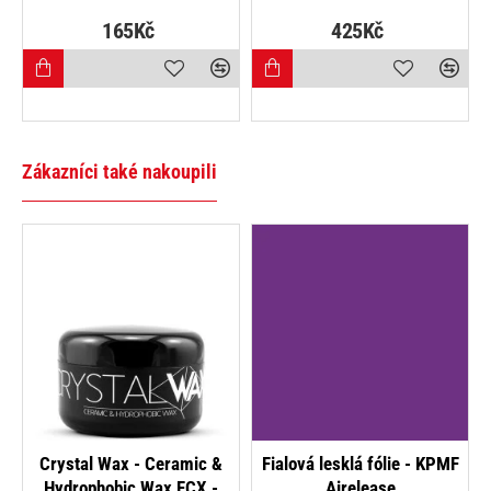
165Kč
425Kč
Zákazníci také nakoupili
NOVINKA
Crystal Wax - Ceramic &
Fialová lesklá fólie - KPMF
Hydrophobic Wax FCX -
Airelease