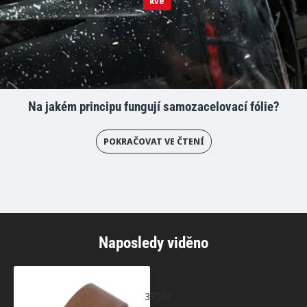
kvě
Na jakém principu fungují samozacelovací fólie?
POKRAČOVAT VE ČTENÍ
Naposledy viděno
Teflonová páska 10m
375Kč