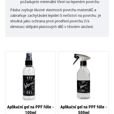
požadujete minimální tření na lepeném povrchu
Páska zvyšuje kluzné vlastnosti povrchu materiálů a
zabraňuje zachytávání lepidel či nečistot na povrchu. Je
vhodná jako ochrana proti prodření povrchu či k
eliminaci skřípání plastových dílů v těsném uložení.
NOVINKA
NOVINKA
Aplikační gel na PPF fólie -
Aplikační gel na PPF fólie -
100ml
500ml