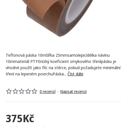
Teflonová páska 10mšířka 25mmsamolepicídélka návinu
10mmateriál PTFEnízký koeficient smykového třenípásku je
vhodné použít jako filc na stěrce, pokud požadujete minimální
tření na lepeném povrchuPáska...
Číst dále
0 recenzí
-
Napsat recenzi
375Kč