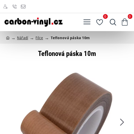
0
0
Nářadí
Filce
Teflonová páska 10m
h
o
Teflonová páska 10m
m
e