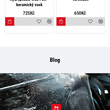
keramický vosk
725Kč
650Kč
Blog
04