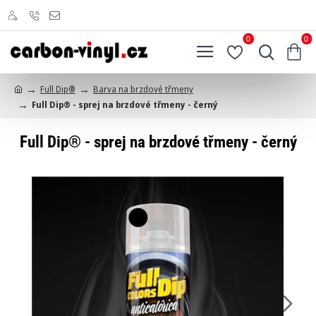
0
0
Full Dip®
Barva na brzdové třmeny
h
Full Dip® - sprej na brzdové třmeny - černý
o
m
e
Full Dip® - sprej na brzdové třmeny - černý