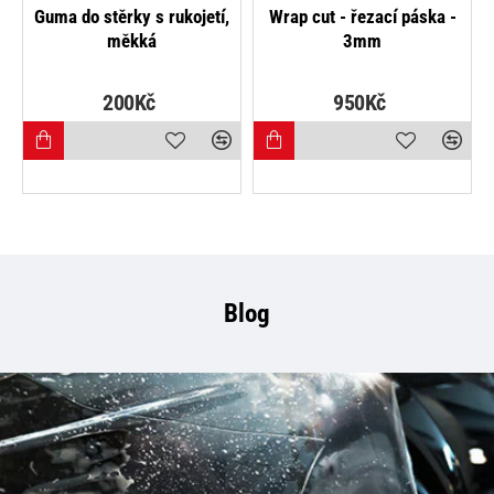
NEJPRODÁVANĚJŠÍ
Guma do stěrky s rukojetí,
Wrap cut - řezací páska -
měkká
3mm
200Kč
950Kč
Blog