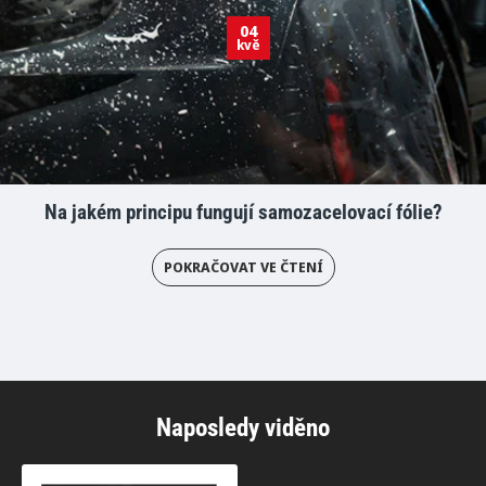
04
kvě
Na jakém principu fungují samozacelovací fólie?
POKRAČOVAT VE ČTENÍ
Naposledy viděno