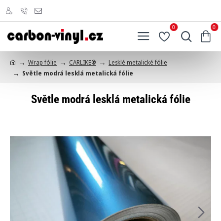
0
0
Wrap fólie
CARLIKE®
Lesklé metalické fólie
h
Světle modrá lesklá metalická fólie
o
m
e
Světle modrá lesklá metalická fólie