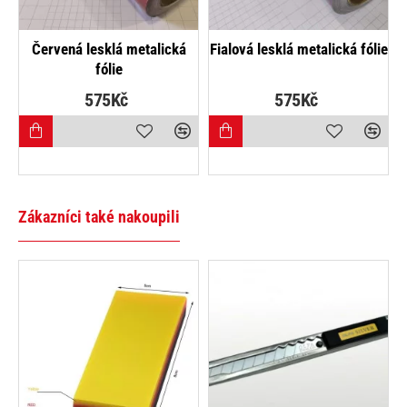
á fólie
Modrá lesklá metalická fólie
Růžová lesklá metalická fól
575Kč
575Kč
Zákazníci také nakoupili