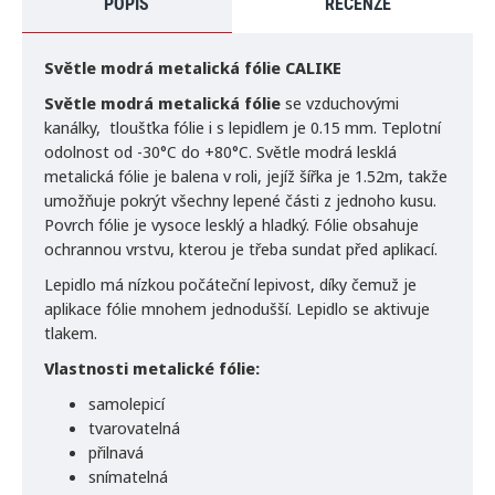
POPIS
RECENZE
Světle modrá
metalická fólie CALIKE
Světle modrá
metalická fólie
se vzduchovými
kanálky, tloušťka fólie i s lepidlem je 0.15 mm. Teplotní
odolnost od -30°C do +80°C. Světle modrá lesklá
metalická fólie je balena v roli, jejíž šířka je 1.52m, takže
umožňuje pokrýt všechny lepené části z jednoho kusu.
Povrch fólie je vysoce lesklý a hladký. Fólie obsahuje
ochrannou vrstvu, kterou je třeba sundat před aplikací.
Lepidlo má nízkou počáteční lepivost, díky čemuž je
aplikace fólie mnohem jednodušší. Lepidlo se aktivuje
tlakem.
Vlastnosti metalické fólie:
samolepicí
tvarovatelná
přilnavá
snímatelná