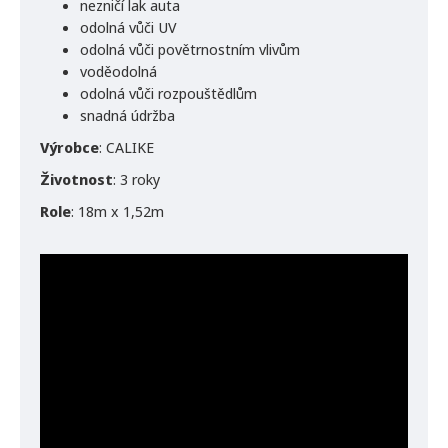
nezničí lak auta
odolná vůči UV
odolná vůči povětrnostním vlivům
voděodolná
odolná vůči rozpouštědlům
snadná údržba
Výrobce
: CALIKE
Životnost
: 3 roky
Role
: 18m x 1,52m