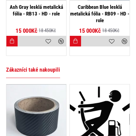
-50%
KA
NOVINKA
á
Černý maskáč - CarLike -
Červená lesklá Aluminium
HD -
role
metalická fólie - R-HD - role
9%
-19%
7 000Kč
15 000Kč
13 950Kč
18 450Kč
Zákazníci také nakoupili