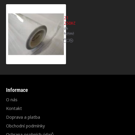
Polyuretanová fólie 160μm TPU, samozace
21
250Kč
25
125Kč
Informace
O nás
Kontakt
Doprava a platba
Obchodní podmínky
Ochrana osobních údajů