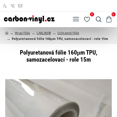
0
0
Wrap fólie
CARLIKE®
Ochranné fólie
h
Polyuretanová fólie 160μm TPU, samozacelovací - role 15m
o
m
e
Polyuretanová fólie 160μm TPU,
samozacelovací - role 15m