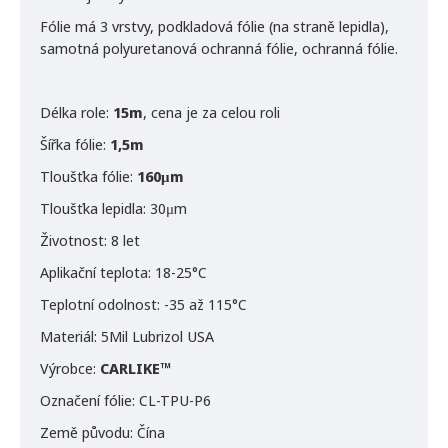
Fólie má 3 vrstvy, podkladová fólie (na straně lepidla),
samotná polyuretanová ochranná fólie, ochranná fólie.
Délka role:
15m
, cena je za celou roli
Šířka fólie:
1,5m
Tloušťka fólie:
160μm
Tloušťka lepidla: 30μm
Životnost: 8 let
Aplikační teplota: 18-25°C
Teplotní odolnost: -35 až 115°C
Materiál: 5Mil Lubrizol USA
Výrobce:
CARLIKE™
Označení fólie: CL-TPU-P6
Země původu: Čína