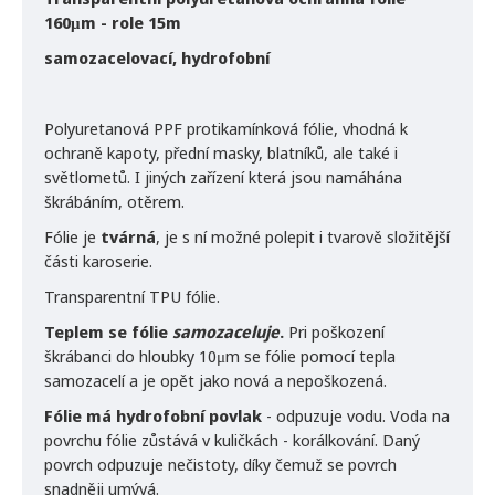
160
μm - role 15m
samozacelovací, hydrofobní
Polyuretanová PPF protikamínková fólie, vhodná k
ochraně kapoty, přední masky, blatníků, ale také i
světlometů. I jiných zařízení která jsou namáhána
škrábáním, otěrem.
Fólie je
tvárná
, je s ní možné polepit i tvarově složitější
části karoserie.
Transparentní TPU fólie.
Teplem se fólie
samozaceluje
.
Pri poškození
škrábanci do hloubky 10μm se fólie pomocí tepla
samozacelí a je opět jako nová a nepoškozená.
Fólie má hydrofobní povlak
- odpuzuje vodu. Voda na
povrchu fólie zůstává v kuličkách - korálkování. Daný
povrch odpuzuje nečistoty, díky čemuž se povrch
snadněji umývá.