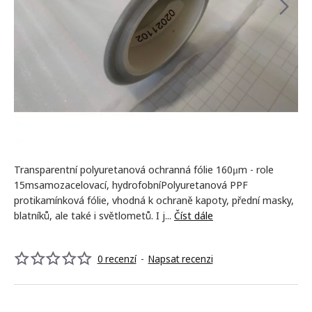
NOVINKA
Transparentní polyuretanová ochranná fólie 160μm - role
-15%
15msamozacelovací, hydrofobníPolyuretanová PPF
protikamínková fólie, vhodná k ochraně kapoty, přední masky,
blatníků, ale také i světlometů. I j...
Číst dále
0 recenzí
-
Napsat recenzi