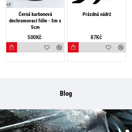
Blow me
Fólie na světla - Perleťová
žlutá
87Kč
163Kč
Blog