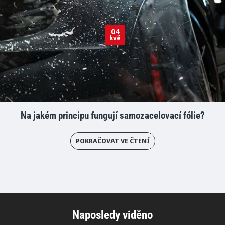
04
kvě
Na jakém principu fungují samozacelovací fólie?
POKRAČOVAT VE ČTENÍ
Naposledy viděno