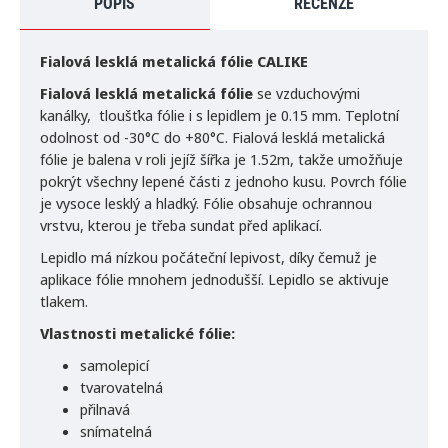
POPIS
RECENZE
Fialová lesklá metalická fólie CALIKE
Fialová
lesklá metalická fólie
se vzduchovými
kanálky, tloušťka fólie i s lepidlem je 0.15 mm. Teplotní
odolnost od -30°C do +80°C. Fialová lesklá metalická
fólie je balena v roli jejíž šířka je 1.52m, takže umožňuje
pokrýt všechny lepené části z jednoho kusu. Povrch fólie
je vysoce lesklý a hladký. Fólie obsahuje ochrannou
vrstvu, kterou je třeba sundat před aplikací.
Lepidlo má nízkou počáteční lepivost, díky čemuž je
aplikace fólie mnohem jednodušší. Lepidlo se aktivuje
tlakem.
Vlastnosti metalické fólie:
samolepicí
tvarovatelná
přilnavá
snímatelná