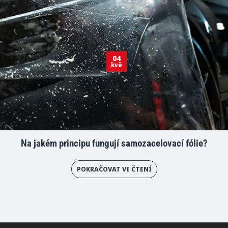
04
kvě
Na jakém principu fungují samozacelovací fólie?
POKRAČOVAT VE ČTENÍ