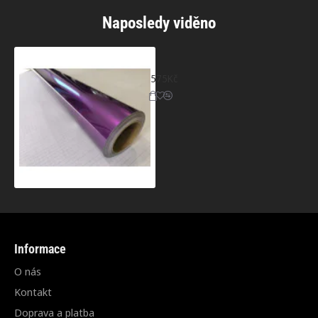
Naposledy viděno
Fialová lesklá metalická fólie
575Kč
Informace
O nás
Kontakt
Doprava a platba