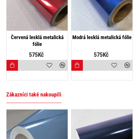
ólie
Růžová lesklá metalická fólie
Stříbrná lesklá metalická
fólie
575Kč
575Kč
Zákazníci také nakoupili