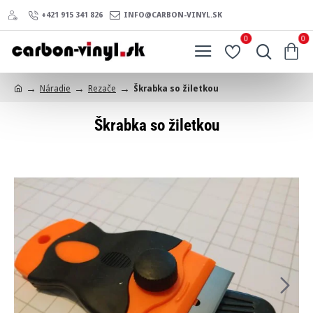
+421 915 341 826
INFO@CARBON-VINYL.SK
0
0
Náradie
Rezače
Škrabka so žiletkou
h
o
Škrabka so žiletkou
m
e