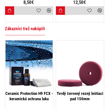
8,50€
12,50€
Zákazníci tiež nakúpili
-12%
Ceramic Protection H9 FCX -
Tvrdý červený rezný leštiaci
keramická ochrana laku
pad 150mm