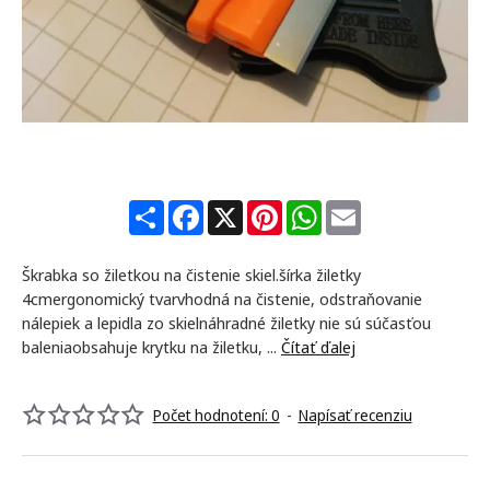
S
F
X
P
W
E
h
a
i
h
m
a
c
n
a
a
r
e
t
t
i
Škrabka so žiletkou na čistenie skiel.šírka žiletky
e
b
e
s
l
o
r
A
4cmergonomický tvarvhodná na čistenie, odstraňovanie
o
e
p
nálepiek a lepidla zo skielnáhradné žiletky nie sú súčasťou
k
s
p
baleniaobsahuje krytku na žiletku, ...
Čítať ďalej
t
Počet hodnotení: 0
-
Napísať recenziu