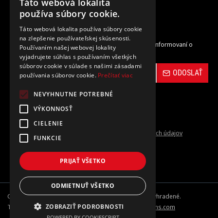
Táto webová lokalita
Zrušenie objednávky
používa súbory cookie.
Táto webová lokalita používa súbory cookie
Odber noviniek
na zlepšenie používateľskej skúsenosti.
Zaregistrujte sa do nášho odberu noviniek a buďte informovaní o
Používaním našej webovej lokality
novinkách a propagačných akciách.
vyjadrujete súhlas s používaním všetkých
súborov cookie v súlade s našimi zásadami
ODOSLAŤ
používania súborov cookie.
Prečítať viac
NEVYHNUTNE POTREBNÉ
VÝKONNOSŤ
CIELENIE
Prečítal(a) som si a súhlasím s
Ochrana osobných údajov
FUNKCIE
PRIJAŤ VŠETKO
ODMIETNUŤ VŠETKO
Copyright © 2024-26, carbon-vinyl.sk, Všetky práva vyhradené.
ZOBRAZIŤ PODROBNOSTI
Tvorba internetových obchodov od
opencart-solutions.com
POWERED BY COOKIESCRIPT