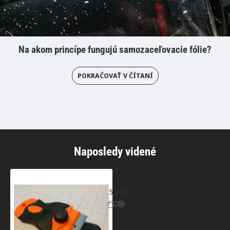
Na akom princípe fungujú samozaceľovacie fólie?
POKRAČOVAŤ V ČÍTANÍ
Naposledy videné
Škrabka so žiletkou
5,00€