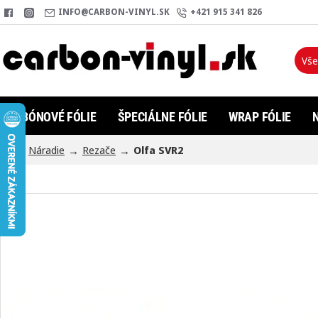
INFO@CARBON-VINYL.SK
+421 915 341 826
Vše
Hľada
KARBÓNOVÉ FÓLIE
ŠPECIÁLNE FÓLIE
WRAP FÓLIE
Náradie
Rezače
Olfa SVR2
h
o
m
e