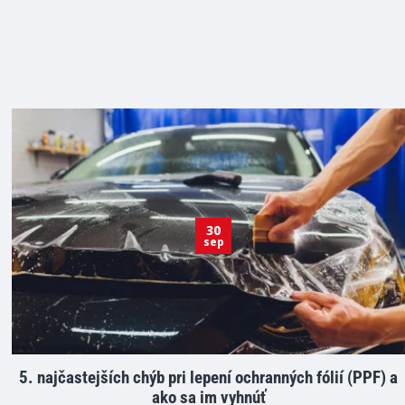
30
sep
5. najčastejších chýb pri lepení ochranných fólií (PPF) a
ako sa im vyhnúť