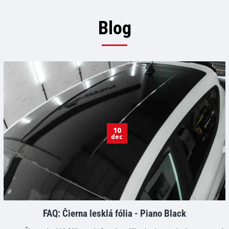
Blog
10
dec
FAQ: Čierna lesklá fólia - Piano Black