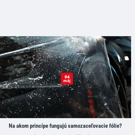
04
máj
Na akom princípe fungujú samozaceľovacie fólie?