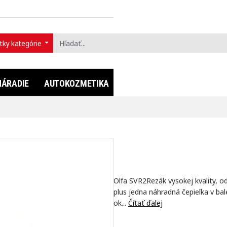
tky kategórie
ť...
NÁRADIE
AUTOKOZMETIKA
FULLDIP®
LIFESTYLE
Olfa SVR2Rezák vysokej kvality, o
plus jedna náhradná čepieľka v bal
ok...
Čítať ďalej