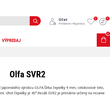
0
0
Účet
Prihlásenie / Registrácia
0
0 ks - 0,00€
VÝPREDAJ
INFORMÁCIE
BLOG
Olfa SVR2
d Japonského výrobcu OLFA.Šírka čepieľky 9 mm, celokovové telo,
ení. Uhol čepieľky je 45°.Rezák SVR2 je primárne určený na rezanie