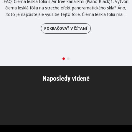
FAQ: Čierna lesklá fólia s Air free kanálikmi (Piano Black)1. Vytvorí
čierna lesklá fólia na streche efekt panoramatického skla? Áno,
toto je najčastejšie využitie tejto fólie. Čierna lesklá fólia má ..
POKRAČOVAŤ V ČÍTANÍ
Naposledy videné