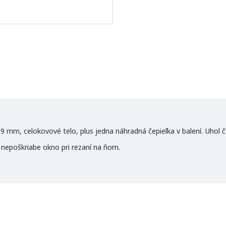
E
m
a
y 9 mm, celokovové telo, plus jedna náhradná čepieľka v balení. Uhol če
a nepoškriabe okno pri rezaní na ňom.