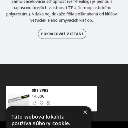
Samo-zaceľovacia schopnosť (self-healing) je jednou z
najfascinujúcejších vlastností TPU (termoplastického
polyuretánu). Vďaka nej dokáže fólia poškriabaná od kľúčov,
vetvičiek alebo umývacích kief op..
POKRAČOVAŤ V ČÍTANÍ
Olfa SVR2
14,00€
×
Táto webová lokalita
používa súbory cookie.