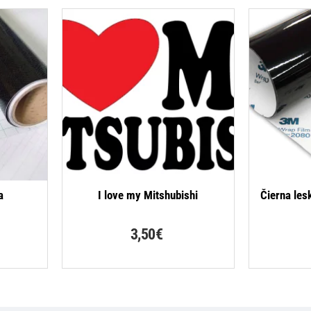
-35%
a
I love my Mitshubishi
Čierna les
3,50€