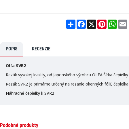
S
F
X
P
W
h
a
i
h
a
c
n
a
r
e
t
t
i
e
b
e
s
l
o
r
A
POPIS
RECENZIE
o
e
p
k
s
p
t
Olfa SVR2
Rezák vysokej kvality, od Japonského výrobcu OLFA.
Šírka čepieľk
Rezák SVR2 je primárne určený na rezanie okenných fólií, čepieľk
Náhradné čepieľky k SVR2
Podobné produkty