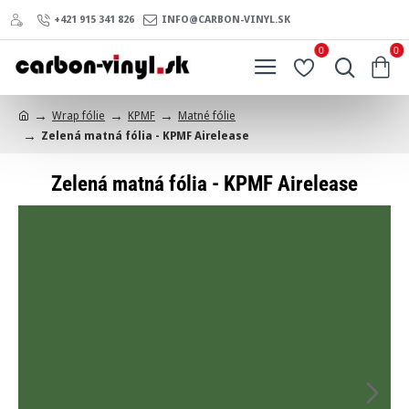
+421 915 341 826
INFO@CARBON-VINYL.SK
0
0
Wrap fólie
KPMF
Matné fólie
h
Zelená matná fólia - KPMF Airelease
o
m
e
Zelená matná fólia - KPMF Airelease