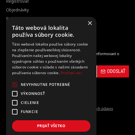
Registrovať
Objednávky
Reklamácia / vrátenie tovaru
×
Táto webová lokalita
Zrušenie objednávky
používa súbory cookie.
Táto webová lokalita používa súbory cookie
Odber noviniek
na zlepšenie používateľskej skúsenosti.
Zaregistrujte sa do nášho odberu noviniek a buďte informovaní o
Používaním našej webovej lokality
novinkách a propagačných akciách.
vyjadrujete súhlas s používaním všetkých
súborov cookie v súlade s našimi zásadami
ODOSLAŤ
používania súborov cookie.
Prečítať viac
NEVYHNUTNE POTREBNÉ
VÝKONNOSŤ
CIELENIE
Prečítal(a) som si a súhlasím s
Ochrana osobných údajov
FUNKCIE
PRIJAŤ VŠETKO