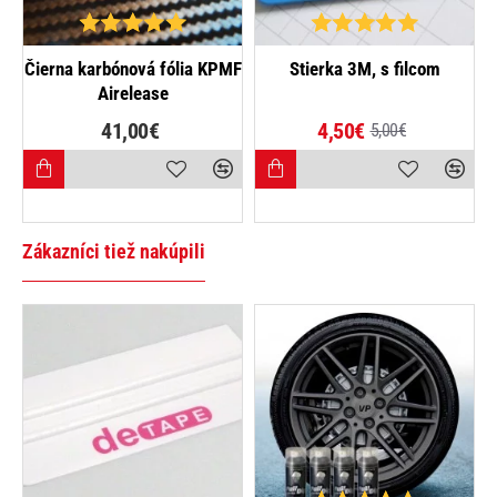
NAJPREDÁVANEJŠIE
NAJPREDÁVANEJŠIE
Čierna karbónová fólia KPMF
Stierka 3M, s filcom
Airelease
-10%
41,00€
4,50€
5,00€
Zákazníci tiež nakúpili