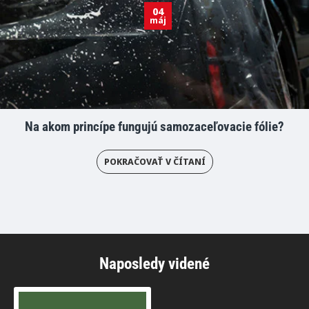
04
máj
Na akom princípe fungujú samozaceľovacie fólie?
POKRAČOVAŤ V ČÍTANÍ
Naposledy videné
Zelená matná fólia - KPMF Airelease