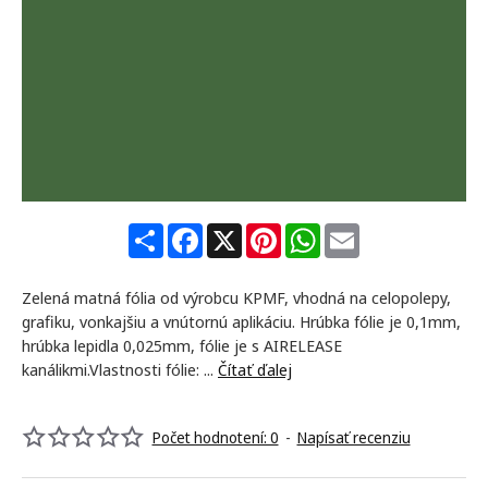
S
F
X
P
W
E
h
a
i
h
m
a
c
n
a
a
r
e
t
t
i
Zelená​ matná fólia od výrobcu KPMF, vhodná na celopolepy,
e
b
e
s
l
o
r
A
grafiku, vonkajšiu a vnútornú aplikáciu. Hrúbka fólie je 0,1mm,
o
e
p
hrúbka lepidla 0,025mm, fólie je s AIRELEASE
k
s
p
kanálikmi.Vlastnosti fólie: ...
Čítať ďalej
t
Počet hodnotení: 0
-
Napísať recenziu