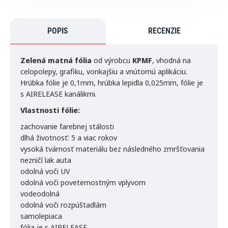
POPIS
RECENZIE
Zelená​ matná fólia
od výrobcu
KPMF
, vhodná na
celopolepy, grafiku, vonkajšiu a vnútornú aplikáciu.
Hrúbka fólie je 0,1mm, hrúbka lepidla 0,025mm, fólie je
s AIRELEASE kanálikmi.
Vlastnosti fólie:
zachovanie farebnej stálosti
dlhá životnosť: 5 a viac rokov
vysoká tvárnosť materiálu bez následného zmršťovania
nezničí lak auta
odolná voči UV
odolná voči poveternostným vplyvom
vodeodolná
odolná voči rozpúštadlám
samolepiaca
fólia je s AIRELEASE