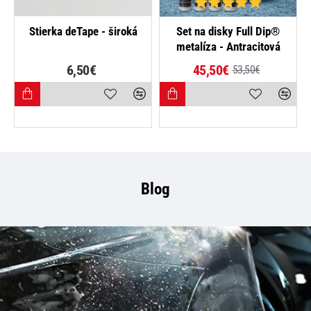
-15%
Stierka deTape - široká
Set na disky Full Dip®
metalíza - Antracitová
6,50€
45,50€
53,50€
Blog