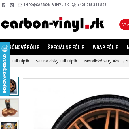
INFO@CARBON-VINYL.SK
+421 915 341 826
Vše
Hľada
KARBÓNOVÉ FÓLIE
ŠPECIÁLNE FÓLIE
WRAP FÓLIE
Full Dip®
Set na disky Full Dip®
Metalické sety 4ks
S
h
o
m
e