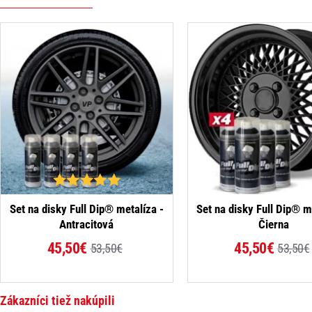
-15%
Set na disky Full Dip® metalíza -
Set na disky Full Dip® m
Antracitová
Čierna
45,50€
45,50€
53,50€
53,50€
Zákazníci tiež nakúpili