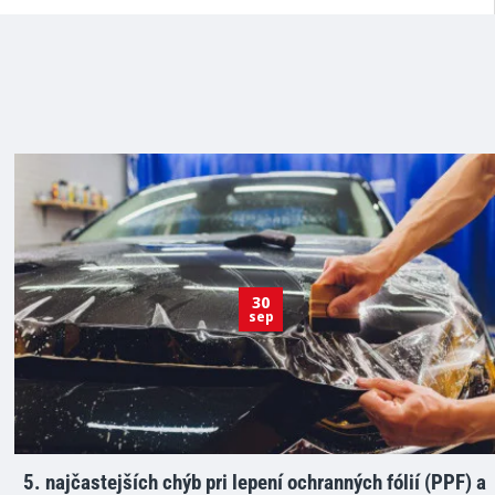
30
sep
5. najčastejších chýb pri lepení ochranných fólií (PPF) a