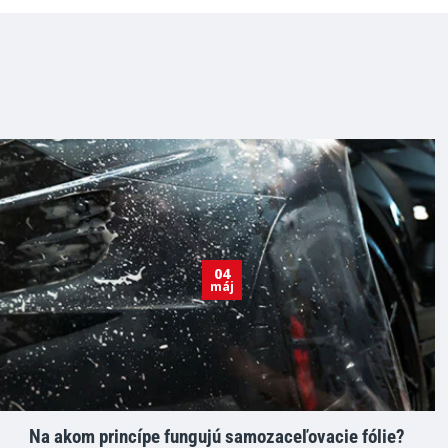
04
máj
Na akom princípe fungujú samozaceľovacie fólie?