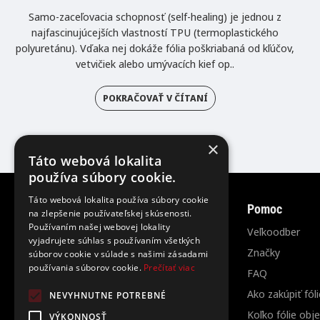
Samo-zaceľovacia schopnosť (self-healing) je jednou z
najfascinujúcejších vlastností TPU (termoplastického
polyuretánu). Vďaka nej dokáže fólia poškriabaná od kľúčov,
vetvičiek alebo umývacích kief op..
POKRAČOVAŤ V ČÍTANÍ
×
Táto webová lokalita
používa súbory cookie.
Táto webová lokalita používa súbory cookie
Informácie
Pomoc
na zlepšenie používateľskej skúsenosti.
Používaním našej webovej lokality
O nás
Veľkoodber
vyjadrujete súhlas s používaním všetkých
Kontakt
Značky
súborov cookie v súlade s našimi zásadami
používania súborov cookie.
Prečítať viac
Doprava a platba
FAQ
Obchodné podmienky
Ako zakúpiť fóli
NEVYHNUTNE POTREBNÉ
Ochrana osobných údajov
Koľko fólie obj
VÝKONNOSŤ