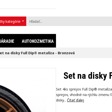
tky kategórie
ť...
NÁRADIE
AUTOKOZMETIKA
FULLDIP®
LIFESTYLE
et na disky Full Dip® metalíza - Bronzová
Set na disky 
Set 4ks sprejov Full Dip® metalíz
sprejov, vhodné na rýchlu zmenu fa
disky...
Čítať ďalej