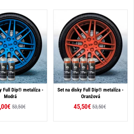
-16%
-15%
y Full Dip® metalíza -
Set na disky Full Dip® metalíza -
Modrá
Oranžová
,00€
45,50€
53,50€
53,50€