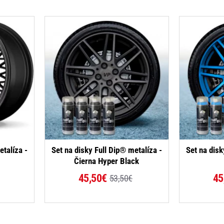
-15%
-15%
etalíza -
Set na disky Full Dip® metalíza -
Set na disk
Čierna Hyper Black
45,50€
45
53,50€