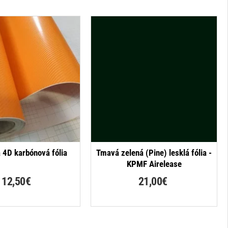
 4D karbónová fólia
Tmavá zelená (Pine) lesklá fólia -
KPMF Airelease
12,50€
21,00€