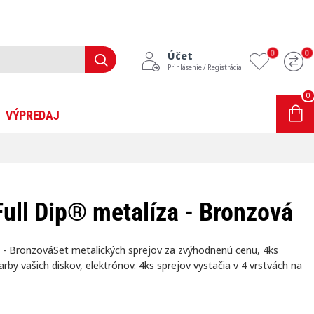
0
0
Účet
Prihlásenie / Registrácia
0
0 ks - 0,00€
VÝPREDAJ
INFORMÁCIE
BLOG
Full Dip® metalíza - Bronzová
a - BronzováSet metalických sprejov za zvýhodnenú cenu, 4ks
rby vašich diskov, elektrónov. 4ks sprejov vystačia v 4 vrstvách na