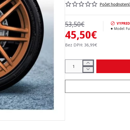
Počet hodnotení:
53,50€
VYPRE
Model:
Fu
45,50€
Bez DPH: 36,99€
-15%
E