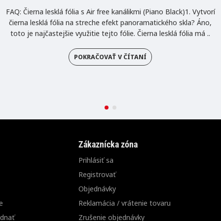
FAQ: Čierna lesklá fólia s Air free kanálikmi (Piano Black)1. Vytvorí
čierna lesklá fólia na streche efekt panoramatického skla? Áno,
toto je najčastejšie využitie tejto fólie. Čierna lesklá fólia má ..
POKRAČOVAŤ V ČÍTANÍ
Zákaznícka zóna
Prihlásiť sa
Registrovať
Objednávky
e
Reklamácia / vrátenie tovaru
ednať
Zrušenie objednávky