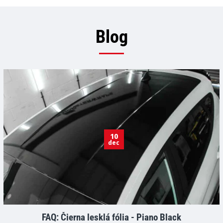
Blog
10
dec
FAQ: Čierna lesklá fólia - Piano Black