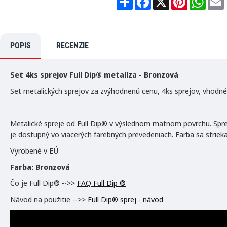
VYPREDANÉ
h
a
i
h
a
c
n
a
r
e
t
t
i
e
b
e
s
l
o
r
A
POPIS
RECENZIE
o
e
p
k
s
p
t
Set 4ks sprejov Full Dip® metalíza -
Bronzová
Set metalických sprejov za zvýhodnenú cenu, 4ks sprejov, vhodné n
Metalické spreje od Full Dip® v výslednom matnom povrchu. Spre
je dostupný vo viacerých farebných prevedeniach. Farba sa striek
Vyrobené v EÚ
Farba: Bronzová
Čo je Full Dip® -->>
FAQ Full Dip ®
Návod na použitie -->>
Full Dip® sprej - návod