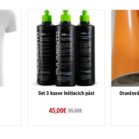
-19%
Set 3 kusov leštiacich pást
Oranžová
45,00€
55,50€