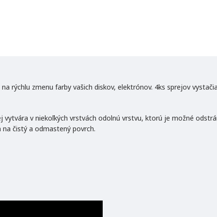
m
a
a rýchlu zmenu farby vašich diskov, elektrónov. 4ks sprejov vystačia 
j vytvára v niekoľkých vrstvách odolnú vrstvu, ktorú je možné odst
a na čistý a odmastený povrch.